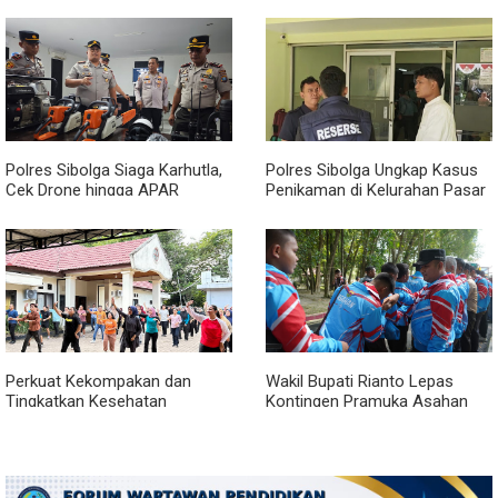
2026
Polres Sibolga Siaga Karhutla,
Polres Sibolga Ungkap Kasus
Cek Drone hingga APAR
Penikaman di Kelurahan Pasar
Hadapi Musim Kering
Baru
Perkuat Kekompakan dan
Wakil Bupati Rianto Lepas
Tingkatkan Kesehatan
Kontingen Pramuka Asahan
Karyawan, BRI Sibolga Gelar
Menuju Jamnas XII 2026 di
Olahraga Rutin
Cibubur