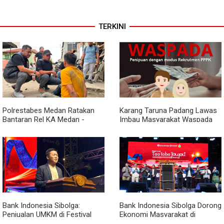
TERKINI
Polrestabes Medan Ratakan
Karang Taruna Padang Lawas
Bantaran Rel KA Medan -
Imbau Masyarakat Waspada
Kualanamu yang Jadi Sarang
Penipuan Penerimaan PPPK
Narkoba, Sita 3 Kg Ganja dan
Sejumlah Paket Sabu
Bank Indonesia Sibolga:
Bank Indonesia Sibolga Dorong
Penjualan UMKM di Festival
Ekonomi Masyarakat di
Tao Toba Joujou Capai 6 Miliar
Festival Tao Toba Jou-jou