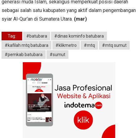
generasi muda Islam, sekaligus memperkuat posisi daerah
sebagai salah satu kabupaten yang aktif dalam pengembangan
syiar Al-Qur'an di Sumatera Utara.
(mar)
Tag:
#batubara
#dinas kominfo batubara
#kafilah mtq batubara
#klikmetro
#mtq
#mtq sumut
#pemkab batubara
#sumut