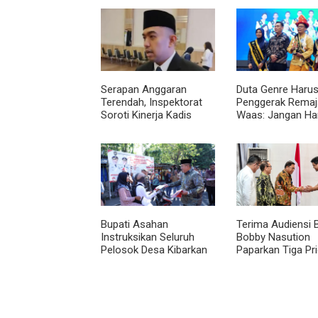
Serapan Anggaran
Duta Genre Harus
Terendah, Inspektorat
Penggerak Remaja
Soroti Kinerja Kadis
Waas: Jangan Ha
Perkimcikataru Medan
Aktif Saat Ada A
Bupati Asahan
Terima Audiensi 
Instruksikan Seluruh
Bobby Nasution
Pelosok Desa Kibarkan
Paparkan Tiga Pri
Merah Putih Selama
Pembangunan
Agustus
Kepulauan Nias