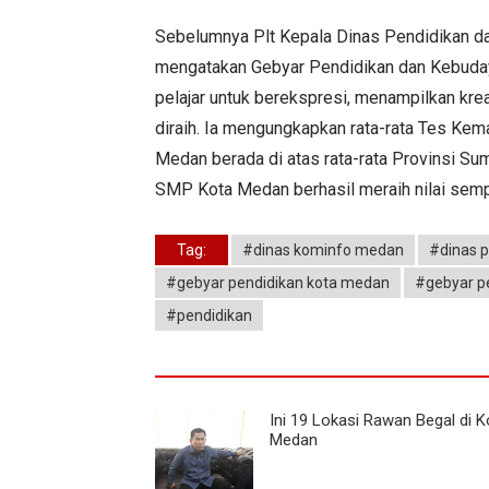
Sebelumnya Plt Kepala Dinas Pendidikan d
mengatakan Gebyar Pendidikan dan Kebuda
pelajar untuk berekspresi, menampilkan krea
diraih. Ia mengungkapkan rata-rata Tes K
Medan berada di atas rata-rata Provinsi S
SMP Kota Medan berhasil meraih nilai sem
Tag:
#dinas kominfo medan
#dinas 
#gebyar pendidikan kota medan
#gebyar p
#pendidikan
Ini 19 Lokasi Rawan Begal di K
Medan