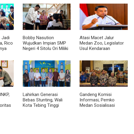
 Jadi
Bobby Nasution
Atasi Macet Jalur
, Rico
Wujudkan Impian SMP
Medan Zoo, Legislator
nya
Negeri 4 Sitolu Ori Miliki
Usul Kendaraan
cara
Gedung Permanen
Dialihkan Tembus ke
Jalur Royal Sumatera
BNKP,
Lahirkan Generasi
Gandeng Komisi
Bebas Stunting, Wali
Informasi, Pemko
oritas
Kota Tebing Tinggi
Medan Sosialisasi
Dorong Optimalisasi
Permendagri No. 2
SP3 Catin
Tahun 2026