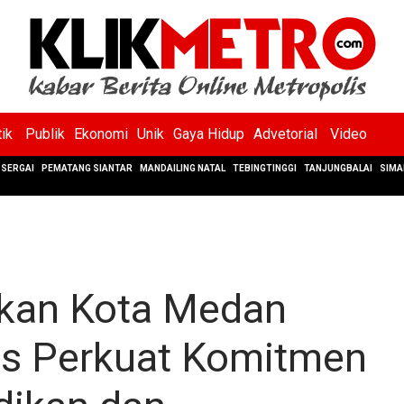
tik
Publik
Ekonomi
Unik
Gaya Hidup
Advetorial
Video
SERGAI
PEMATANG SIANTAR
MANDAILING NATAL
TEBINGTINGGI
TANJUNGBALAI
SIMA
ikan Kota Medan
as Perkuat Komitmen