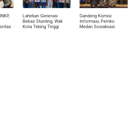
BNKP,
Lahirkan Generasi
Gandeng Komisi
Bebas Stunting, Wali
Informasi, Pemko
oritas
Kota Tebing Tinggi
Medan Sosialisasi
Dorong Optimalisasi
Permendagri No. 2
SP3 Catin
Tahun 2026