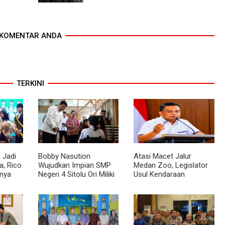
KOMENTAR ANDA
TERKINI
 Jadi
Bobby Nasution
Atasi Macet Jalur
, Rico
Wujudkan Impian SMP
Medan Zoo, Legislator
nya
Negeri 4 Sitolu Ori Miliki
Usul Kendaraan
cara
Gedung Permanen
Dialihkan Tembus ke
Jalur Royal Sumatera