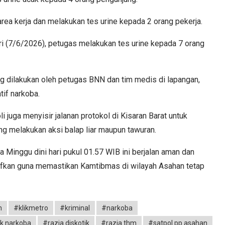
area kerja dan melakukan tes urine kepada 2 orang pekerja.
ari (7/6/2026), petugas melakukan tes urine kepada 7 orang
ng dilakukan oleh petugas BNN dan tim medis di lapangan,
tif narkoba.
i juga menyisir jalanan protokol di Kisaran Barat untuk
g melakukan aksi balap liar maupun tawuran.
a Minggu dini hari pukul 01.57 WIB ini berjalan aman dan
nsifkan guna memastikan Kamtibmas di wilayah Asahan tetap
n
#klikmetro
#kriminal
#narkoba
k narkoba
#razia diskotik
#razia thm
#satpol pp asahan