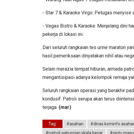
- Star 7 & Karaoke Virgo: Petugas menyisir 
- Vegas Bistro & Karaoke: Menjelang dini h
pekerja di lokasi ini.
Dari seluruh rangkaian tes urine maraton ya
hasil pemeriksaan dinyatakan nihil atau nega
Selain merazia tempat hiburan, armada patrol
mengantisipasi adanya kelompok remaja yan
Seluruh rangkaian operasi yang berakhir pad
kondusif. Patroli serupa akan terus diinte
terjaga.
(mar)
Tag:
#asahan
#dinas kominfo asaha
#patroli gabungan skala besar
#pintu masu