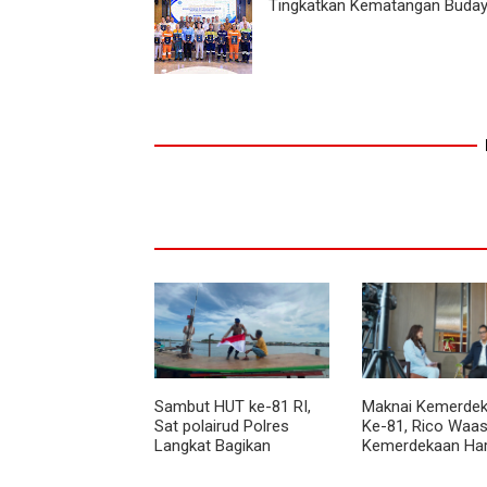
Tingkatkan Kematangan Buda
Sambut HUT ke-81 RI,
Maknai Kemerdek
Sat polairud Polres
Ke-81, Rico Waas
Langkat Bagikan
Kemerdekaan Ha
Bendera Merah Putih
Dirasakan Masyar
kepada Nelayan
Lewat Peningkat