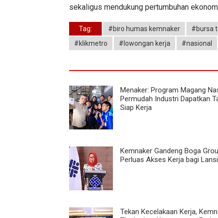
sekaligus mendukung pertumbuhan ekonomi
Tag:
#biro humas kemnaker
#bursa t
#klikmetro
#lowongan kerja
#nasional
Menaker: Program Magang Nas
Permudah Industri Dapatkan T
Siap Kerja
Kemnaker Gandeng Boga Gro
Perluas Akses Kerja bagi Lans
Tekan Kecelakaan Kerja, Kemn