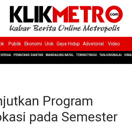
tik
Publik
Ekonomi
Unik
Gaya Hidup
Advetorial
Video
SERGAI
PEMATANG SIANTAR
MANDAILING NATAL
TEBINGTINGGI
TANJUNGBALAI
SIMA
njutkan Program
kasi pada Semester