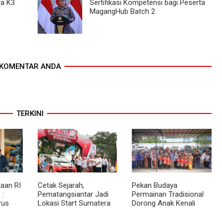
ya K3
Sertifikasi Kompetensi bagi Peserta
MagangHub Batch 2
KOMENTAR ANDA
TERKINI
aan RI
Cetak Sejarah,
Pekan Budaya
 :
Pematangsiantar Jadi
Permainan Tradisional
rus
Lokasi Start Sumatera
Dorong Anak Kenali
akat
Utara Rally 2026
Budaya dan Kurangi
an
Ketergantungan Gadget