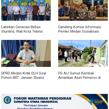
Lahirkan Generasi Bebas
Gandeng Komisi Informasi,
Stunting, Wali Kota Tebing
Pemko Medan Sosialisasi
Tinggi Dorong Optimalisasi
Permendagri No. 2 Tahun 2026
SP3 Catin
DPRD Medan Kritik DLH Soal
PD AIJ Sumut Kembali
Pohon BRT: Jangan 'Buang
Amankan Aset Pemprov di
Badan' dan Harus Transparan!
Binjai, Lima Rumah Dinas Eks
Bioskop Ria Dibongkar