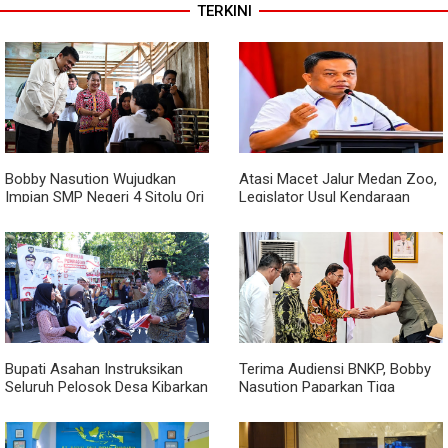
TERKINI
Bobby Nasution Wujudkan
Atasi Macet Jalur Medan Zoo,
Impian SMP Negeri 4 Sitolu Ori
Legislator Usul Kendaraan
Miliki Gedung Permanen
Dialihkan Tembus ke Jalur
Royal Sumatera
Bupati Asahan Instruksikan
Terima Audiensi BNKP, Bobby
Seluruh Pelosok Desa Kibarkan
Nasution Paparkan Tiga
Merah Putih Selama Agustus
Prioritas Pembangunan
Kepulauan Nias