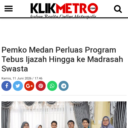
MEDAN
BINJAI
LANGKAT
KARO
DAIRI
SAMOSIR
TAPUT
BATUBARA
DELISERDANG
Pemko Medan Perluas Program
Tebus Ijazah Hingga ke Madrasah
Swasta
Kamis, 11 Juni 2026 / 17.46