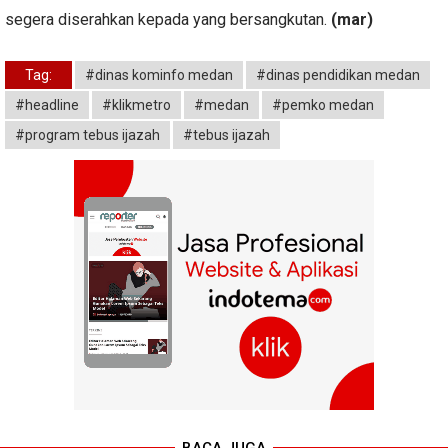
segera diserahkan kepada yang bersangkutan.
(mar)
Tag:
#dinas kominfo medan
#dinas pendidikan medan
#headline
#klikmetro
#medan
#pemko medan
#program tebus ijazah
#tebus ijazah
BACA JUGA