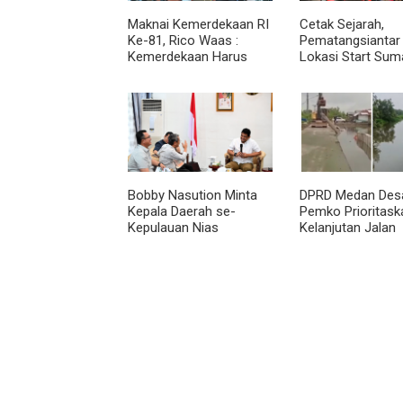
Maknai Kemerdekaan RI
Cetak Sejarah,
Ke-81, Rico Waas :
Pematangsiantar 
Kemerdekaan Harus
Lokasi Start Sum
Dirasakan Masyarakat
Utara Rally 2026
Lewat Peningkatan
Pelayanan Primer
Bobby Nasution Minta
DPRD Medan Des
Kepala Daerah se-
Pemko Prioritask
Kepulauan Nias
Kelanjutan Jalan
Percepat Usulan BKP
Belawan Sicanan
2027
Mangkrak