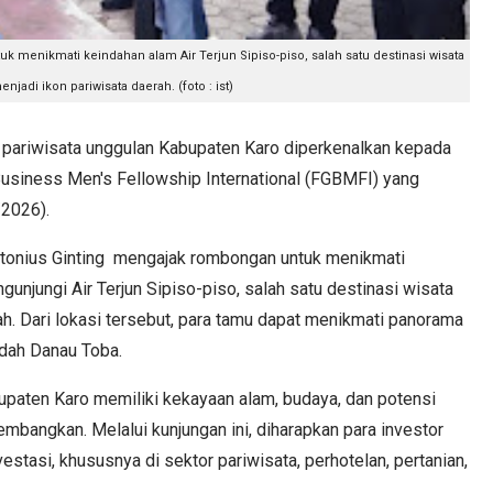
uk menikmati keindahan alam Air Terjun Sipiso-piso, salah satu destinasi wisata
jadi ikon pariwisata daerah. (foto : ist)
ariwisata unggulan Kabupaten Karo diperkenalkan kepada
 Business Men's Fellowship International (FGBMFI) yang
/2026).
ntonius Ginting mengajak rombongan untuk menikmati
njungi Air Terjun Sipiso-piso, salah satu destinasi wisata
ah. Dari lokasi tersebut, para tamu dapat menikmati panorama
ndah Danau Toba.
paten Karo memiliki kekayaan alam, budaya, dan potensi
embangkan. Melalui kunjungan ini, diharapkan para investor
estasi, khususnya di sektor pariwisata, perhotelan, pertanian,