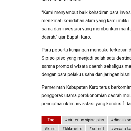
"Kami menyambut baik kehadiran para inves
menikmati keindahan alam yang kami miliki,
sama dan investasi yang memberikan manf
daerah," ujar Bupati Karo.
Para peserta kunjungan mengaku terkesan 
Sipiso-piso yang menjadi salah satu destinas
sarana promosi wisata daerah sekaligus m
dengan para pelaku usaha dan jaringan bisnis
Pemerintah Kabupaten Karo terus berkomit
penggerak utama perekonomian daerah melalu
penciptaan iklim investasi yang kondusif dan
Tag:
#air terjun sipiso piso
#dinas kom
#karo
#klikmetro
#sumut
#wisata k