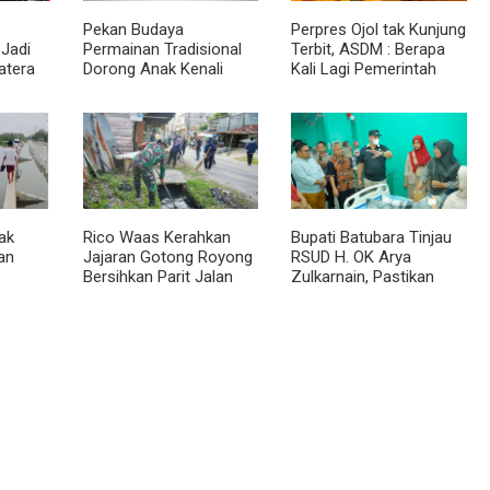
Pekan Budaya
Perpres Ojol tak Kunjung
Jadi
Permainan Tradisional
Terbit, ASDM : Berapa
atera
Dorong Anak Kenali
Kali Lagi Pemerintah
Budaya dan Kurangi
Akan Mengubah Janji?
Ketergantungan Gadget
ak
Rico Waas Kerahkan
Bupati Batubara Tinjau
an
Jajaran Gotong Royong
RSUD H. OK Arya
Bersihkan Parit Jalan
Zulkarnain, Pastikan
g yang
Taduan dari
Pelayanan Kesehatan
Sedimentasi Tebal
Masyarakat Terus
Ditingkatkan