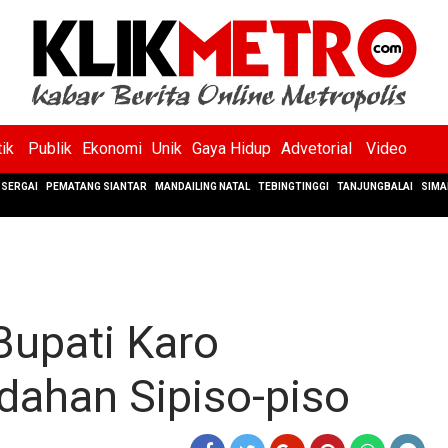
tik
Publik
Ekonomi
Unik
Gaya Hidup
Advetorial
Video
SERGAI
PEMATANG SIANTAR
MANDAILING NATAL
TEBINGTINGGI
TANJUNGBALAI
SIMA
 Bupati Karo
dahan Sipiso-piso