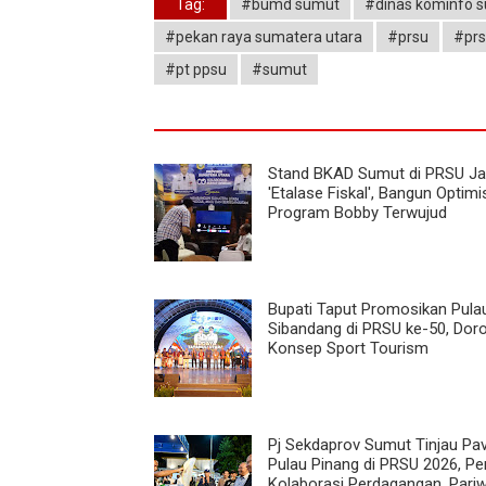
Tag:
#bumd sumut
#dinas kominfo 
#pekan raya sumatera utara
#prsu
#prs
#pt ppsu
#sumut
Stand BKAD Sumut di PRSU Ja
'Etalase Fiskal', Bangun Optim
Program Bobby Terwujud
Bupati Taput Promosikan Pula
Sibandang di PRSU ke-50, Dor
Konsep Sport Tourism
Pj Sekdaprov Sumut Tinjau Pav
Pulau Pinang di PRSU 2026, Pe
Kolaborasi Perdagangan, Pariw