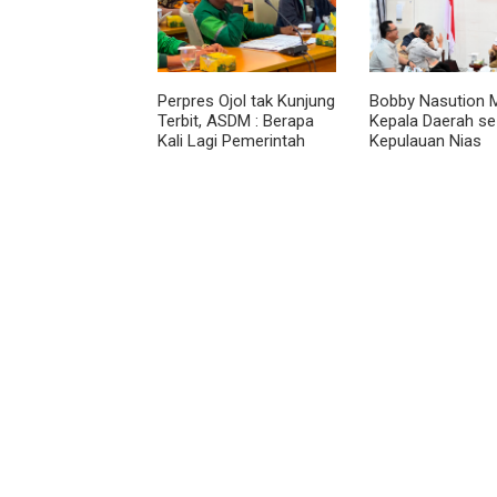
Perpres Ojol tak Kunjung
Bobby Nasution M
Terbit, ASDM : Berapa
Kepala Daerah se
Kali Lagi Pemerintah
Kepulauan Nias
Akan Mengubah Janji?
Percepat Usulan
2027