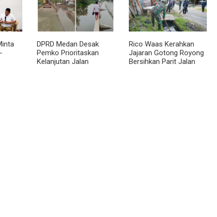
inta
DPRD Medan Desak
Rico Waas Kerahkan
-
Pemko Prioritaskan
Jajaran Gotong Royong
Kelanjutan Jalan
Bersihkan Parit Jalan
 BKP
Belawan Sicanang yang
Taduan dari
Mangkrak
Sedimentasi Tebal