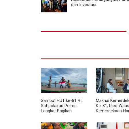
dan Investasi
Sambut HUT ke-81 RI,
Maknai Kemerdek
Sat polairud Polres
Ke-81, Rico Waas
Langkat Bagikan
Kemerdekaan Ha
Bendera Merah Putih
Dirasakan Masyar
kepada Nelayan
Lewat Peningkat
Pelayanan Primer