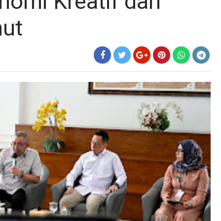
omi Kreatif dan
mut