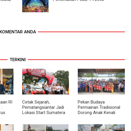
KOMENTAR ANDA
TERKINI
aan RI
Cetak Sejarah,
Pekan Budaya
 :
Pematangsiantar Jadi
Permainan Tradisional
rus
Lokasi Start Sumatera
Dorong Anak Kenali
akat
Utara Rally 2026
Budaya dan Kurangi
an
Ketergantungan Gadget