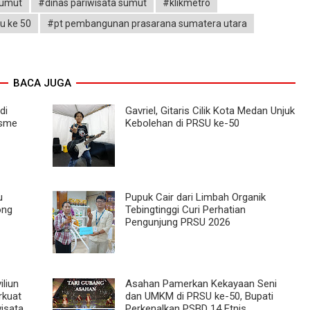
sumut
#dinas pariwisata sumut
#klikmetro
u ke 50
#pt pembangunan prasarana sumatera utara
BACA JUGA
di
Gavriel, Gitaris Cilik Kota Medan Unjuk
isme
Kebolehan di PRSU ke-50
u
Pupuk Cair dari Limbah Organik
ong
Tebingtinggi Curi Perhatian
Pengunjung PRSU 2026
iliun
Asahan Pamerkan Kekayaan Seni
rkuat
dan UMKM di PRSU ke-50, Bupati
isata,
Perkenalkan PSBD 14 Etnis