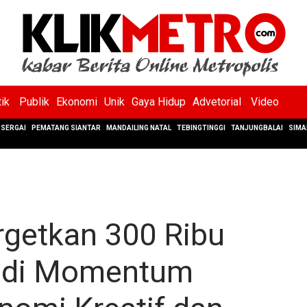
tik
Publik
Ekonomi
Unik
Gaya Hidup
Advetorial
Video
SERGAI
PEMATANG SIANTAR
MANDAILING NATAL
TEBINGTINGGI
TANJUNGBALAI
SIMA
rgetkan 300 Ribu
adi Momentum