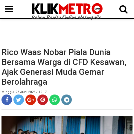
MEDAN
BINJAI
LANGKAT
KARO
DAIRI
SAMOSIR
TAPUT
BATUBARA
DELISERDANG
Rico Waas Nobar Piala Dunia
Bersama Warga di CFD Kesawan,
Ajak Generasi Muda Gemar
Berolahraga
Minggu, 28 Juni 2026 / 19.17