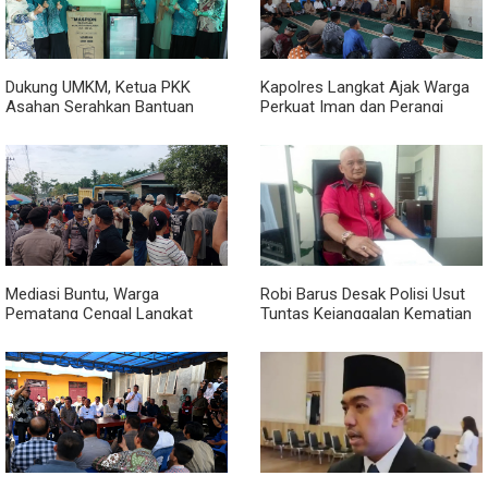
Dukung UMKM, Ketua PKK
Kapolres Langkat Ajak Warga
Asahan Serahkan Bantuan
Perkuat Iman dan Perangi
untuk Poklak Kelurahan
Narkoba Lewat Safari Jumat
Sentang
Curhat
Mediasi Buntu, Warga
Robi Barus Desak Polisi Usut
Pematang Cengal Langkat
Tuntas Kejanggalan Kematian
Tolak Pengaspalan Dicicil
Winda Lorenza di Helvetia,
Minta Otopsi Ulang