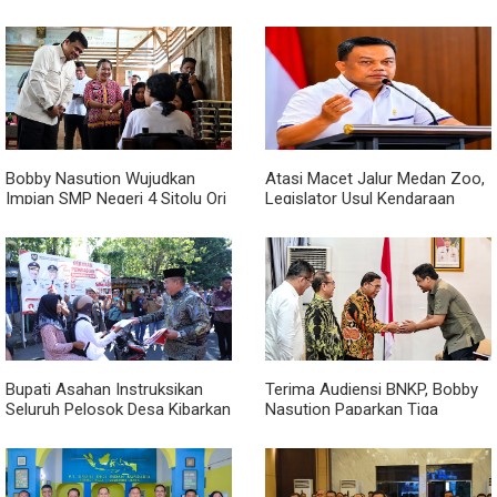
Kadis Perkimcikataru Medan
Jangan Hanya Aktif Saat Ada
Acara
Bobby Nasution Wujudkan
Atasi Macet Jalur Medan Zoo,
Impian SMP Negeri 4 Sitolu Ori
Legislator Usul Kendaraan
Miliki Gedung Permanen
Dialihkan Tembus ke Jalur
Royal Sumatera
Bupati Asahan Instruksikan
Terima Audiensi BNKP, Bobby
Seluruh Pelosok Desa Kibarkan
Nasution Paparkan Tiga
Merah Putih Selama Agustus
Prioritas Pembangunan
Kepulauan Nias