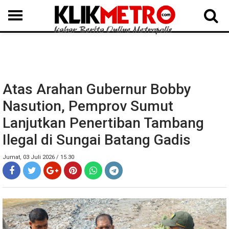
MEDAN
BINJAI
LANGKAT
KARO
DAIRI
SAMOSIR
TAPUT
BATUBARA
DELISERDANG
Atas Arahan Gubernur Bobby
Nasution, Pemprov Sumut
Lanjutkan Penertiban Tambang
Ilegal di Sungai Batang Gadis
Jumat, 03 Juli 2026 / 15.30