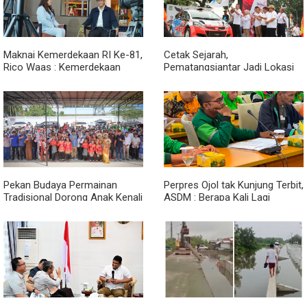
Maknai Kemerdekaan RI Ke-81,
Cetak Sejarah,
Rico Waas : Kemerdekaan
Pematangsiantar Jadi Lokasi
Harus Dirasakan Masyarakat
Start Sumatera Utara Rally
Lewat Peningkatan Pelayanan
2026
Primer
Pekan Budaya Permainan
Perpres Ojol tak Kunjung Terbit,
Tradisional Dorong Anak Kenali
ASDM : Berapa Kali Lagi
Budaya dan Kurangi
Pemerintah Akan Mengubah
Ketergantungan Gadget
Janji?