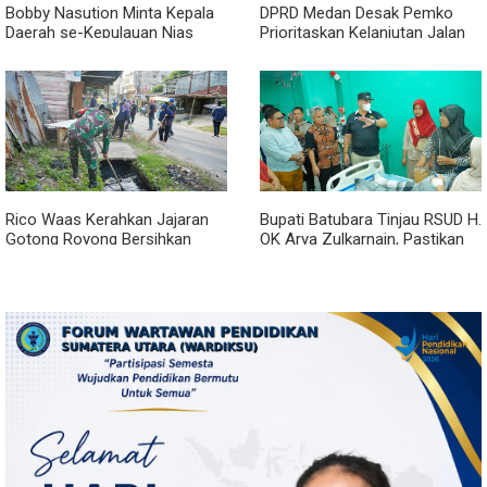
Bobby Nasution Minta Kepala
DPRD Medan Desak Pemko
Daerah se-Kepulauan Nias
Prioritaskan Kelanjutan Jalan
Percepat Usulan BKP 2027
Belawan Sicanang yang
Mangkrak
Rico Waas Kerahkan Jajaran
Bupati Batubara Tinjau RSUD H.
Gotong Royong Bersihkan
OK Arya Zulkarnain, Pastikan
Parit Jalan Taduan dari
Pelayanan Kesehatan
Sedimentasi Tebal
Masyarakat Terus Ditingkatkan