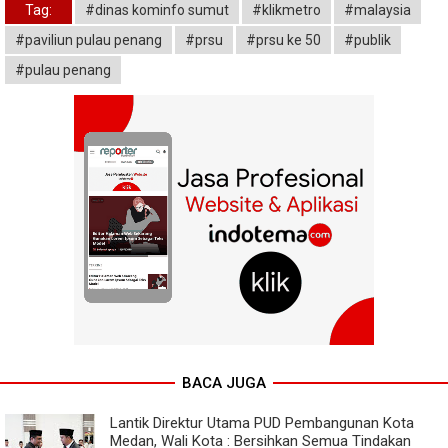
Tag:
#dinas kominfo sumut
#klikmetro
#malaysia
#paviliun pulau penang
#prsu
#prsu ke 50
#publik
#pulau penang
BACA JUGA
Lantik Direktur Utama PUD Pembangunan Kota
Medan, Wali Kota : Bersihkan Semua Tindakan