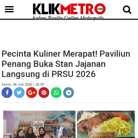
MEDAN
BINJAI
LANGKAT
KARO
DAIRI
SAMOSIR
TAPUT
BATUBARA
DELISERDANG
Pecinta Kuliner Merapat! Paviliun
Penang Buka Stan Jajanan
Langsung di PRSU 2026
Senin, 06 Juli 2026 / 20.35