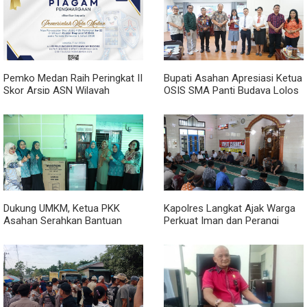
Pemko Medan Raih Peringkat II
Bupati Asahan Apresiasi Ketua
Skor Arsip ASN Wilayah
OSIS SMA Panti Budaya Lolos
Kanreg VI BKN
Pelatihan Kepemimpinan
Nasional
Dukung UMKM, Ketua PKK
Kapolres Langkat Ajak Warga
Asahan Serahkan Bantuan
Perkuat Iman dan Perangi
untuk Poklak Kelurahan
Narkoba Lewat Safari Jumat
Sentang
Curhat