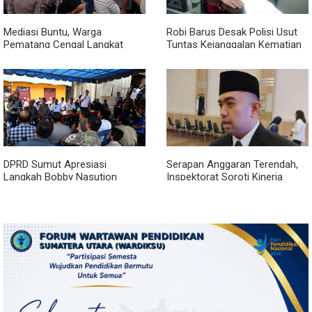
Mediasi Buntu, Warga
Robi Barus Desak Polisi Usut
Pematang Cengal Langkat
Tuntas Kejanggalan Kematian
Tolak Pengaspalan Dicicil
Winda Lorenza di Helvetia,
Minta Otopsi Ulang
DPRD Sumut Apresiasi
Serapan Anggaran Terendah,
Langkah Bobby Nasution
Inspektorat Soroti Kinerja
Berkantor di Kepulauan Nias,
Kadis Perkimcikataru Medan
Dinilai Percepat Pembangunan