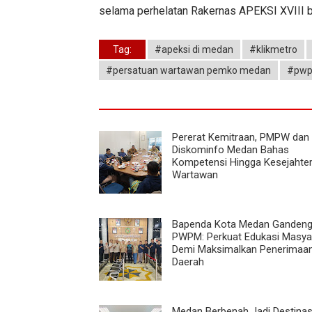
selama perhelatan Rakernas APEKSI XVIII 
Tag:
#apeksi di medan
#klikmetro
#persatuan wartawan pemko medan
#pw
Pererat Kemitraan, PMPW dan
Diskominfo Medan Bahas
Kompetensi Hingga Kesejahte
Wartawan
Bapenda Kota Medan Ganden
PWPM: Perkuat Edukasi Masya
Demi Maksimalkan Penerimaa
Daerah
Medan Berbenah Jadi Destinas