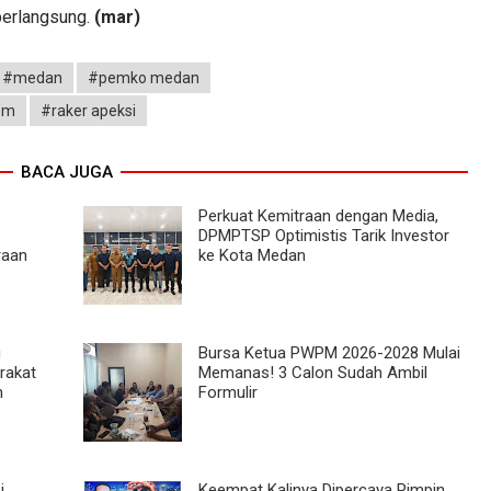
berlangsung.
(mar)
#medan
#pemko medan
pm
#raker apeksi
BACA JUGA
Perkuat Kemitraan dengan Media,
DPMPTSP Optimistis Tarik Investor
raan
ke Kota Medan
g
Bursa Ketua PWPM 2026-2028 Mulai
rakat
Memanas! 3 Calon Sudah Ambil
n
Formulir
i
Keempat Kalinya Dipercaya Pimpin