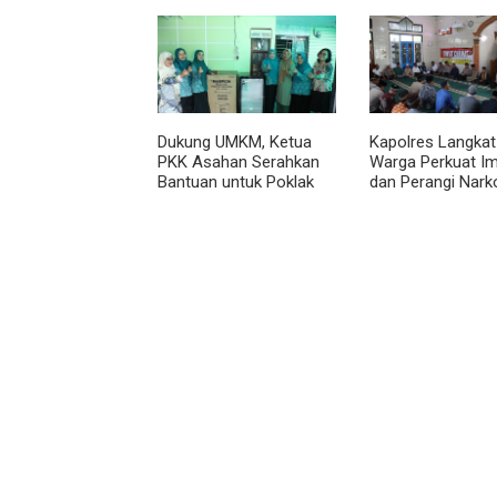
Permendagri Nomor 2
Tahun 2026
Dukung UMKM, Ketua
Kapolres Langkat
PKK Asahan Serahkan
Warga Perkuat I
Bantuan untuk Poklak
dan Perangi Nark
Kelurahan Sentang
Lewat Safari Jum
Curhat