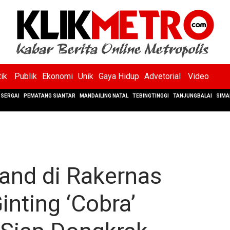
tik
Publik
Ekonomi
Unik
Gaya Hidup
Advetorial
Video
SERGAI
PEMATANG SIANTAR
MANDAILING NATAL
TEBINGTINGGI
TANJUNGBALAI
SIMA
nd di Rakernas
nting ‘Cobra’