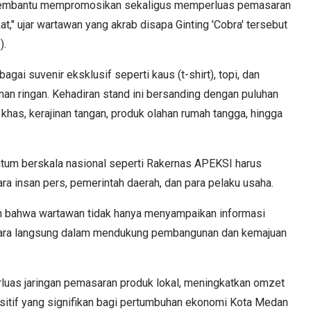
 membantu mempromosikan sekaligus memperluas pemasaran
" ujar wartawan yang akrab disapa Ginting 'Cobra' tersebut
).
ai suvenir eksklusif seperti kaus (t-shirt), topi, dan
an ringan. Kehadiran stand ini bersanding dengan puluhan
as, kerajinan tangan, produk olahan rumah tangga, hingga
um berskala nasional seperti Rakernas APEKSI harus
ra insan pers, pemerintah daerah, dan para pelaku usaha.
kan bahwa wartawan tidak hanya menyampaikan informasi
secara langsung dalam mendukung pembangunan dan kemajuan
as jaringan pemasaran produk lokal, meningkatkan omzet
itif yang signifikan bagi pertumbuhan ekonomi Kota Medan