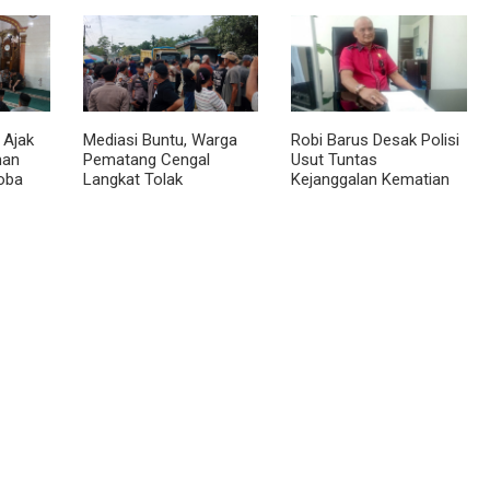
 Ajak
Mediasi Buntu, Warga
Robi Barus Desak Polisi
man
Pematang Cengal
Usut Tuntas
oba
Langkat Tolak
Kejanggalan Kematian
at
Pengaspalan Dicicil
Winda Lorenza di
Helvetia, Minta Otopsi
Ulang