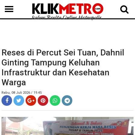
MEDAN
BINJAI
LANGKAT
KARO
DAIRI
SAMOSIR
TAPUT
BATUBARA
DELISERDANG
Reses di Percut Sei Tuan, Dahnil
Ginting Tampung Keluhan
Infrastruktur dan Kesehatan
Warga
Rabu, 08 Juli 2026 / 19.45