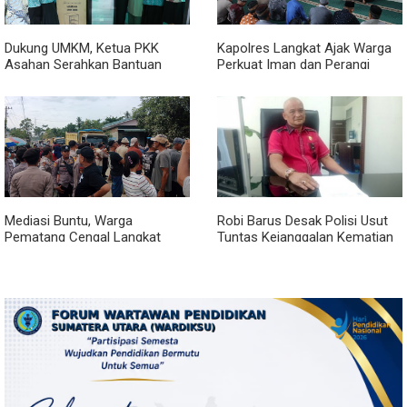
Dukung UMKM, Ketua PKK
Kapolres Langkat Ajak Warga
Asahan Serahkan Bantuan
Perkuat Iman dan Perangi
untuk Poklak Kelurahan
Narkoba Lewat Safari Jumat
Sentang
Curhat
Mediasi Buntu, Warga
Robi Barus Desak Polisi Usut
Pematang Cengal Langkat
Tuntas Kejanggalan Kematian
Tolak Pengaspalan Dicicil
Winda Lorenza di Helvetia,
Minta Otopsi Ulang