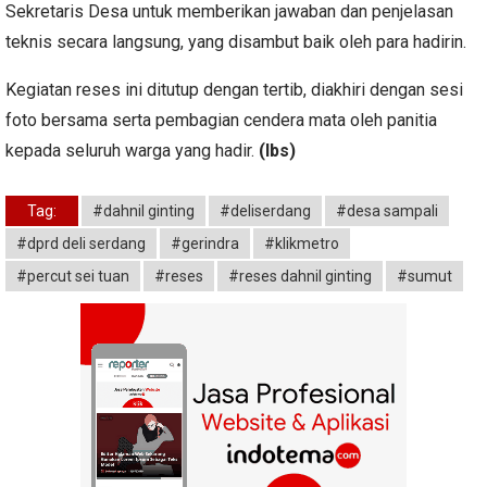
Sekretaris Desa untuk memberikan jawaban dan penjelasan
teknis secara langsung, yang disambut baik oleh para hadirin.
Kegiatan reses ini ditutup dengan tertib, diakhiri dengan sesi
foto bersama serta pembagian cendera mata oleh panitia
kepada seluruh warga yang hadir.
(lbs)
Tag:
#dahnil ginting
#deliserdang
#desa sampali
#dprd deli serdang
#gerindra
#klikmetro
#percut sei tuan
#reses
#reses dahnil ginting
#sumut