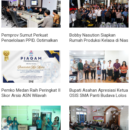
Pemprov Sumut Perkuat
Bobby Nasution Siapkan
Pengelolaan PPID, Optimalkan
Rumah Produksi Kelapa di Nias
Implementasi Permendagri
Utara
Nomor 2 Tahun 2026
Pemko Medan Raih Peringkat II
Bupati Asahan Apresiasi Ketua
Skor Arsip ASN Wilayah
OSIS SMA Panti Budaya Lolos
Kanreg VI BKN
Pelatihan Kepemimpinan
Nasional