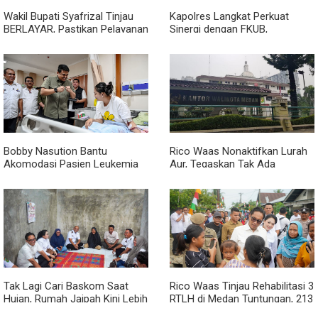
Wakil Bupati Syafrizal Tinjau
Kapolres Langkat Perkuat
BERLAYAR, Pastikan Pelayanan
Sinergi dengan FKUB,
Publik Hadir hingga Desa
Kolaborasi Tokoh Agama Jadi
Pilar Menjaga Kamtibmas
Bobby Nasution Bantu
Rico Waas Nonaktifkan Lurah
Akomodasi Pasien Leukemia
Aur, Tegaskan Tak Ada
dan Kanker Tiroid Saat Tinjau
Toleransi bagi Penyalahgunaan
RSUD Thomsen
Wewenang
Tak Lagi Cari Baskom Saat
Rico Waas Tinjau Rehabilitasi 3
Hujan, Rumah Jaipah Kini Lebih
RTLH di Medan Tuntungan, 213
Nyaman Ditempati
Unit Ditargetkan Rampung