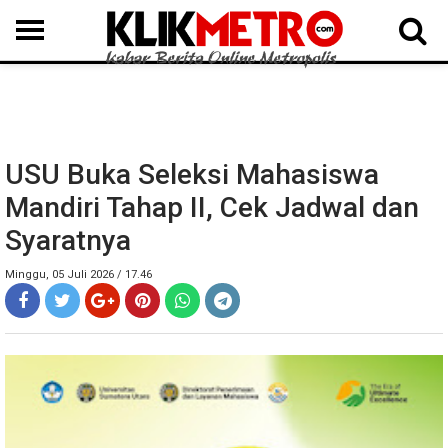
MEDAN
BINJAI
LANGKAT
KARO
DAIRI
SAMOSIR
TAPUT
BATUBARA
DELISERDANG
USU Buka Seleksi Mahasiswa
Mandiri Tahap II, Cek Jadwal dan
Syaratnya
Minggu, 05 Juli 2026 / 17.46