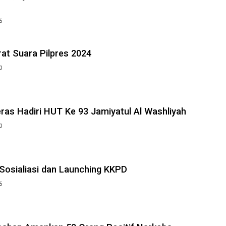
5
rat Suara Pilpres 2024
0
as Hadiri HUT Ke 93 Jamiyatul Al Washliyah
0
Sosialiasi dan Launching KKPD
5