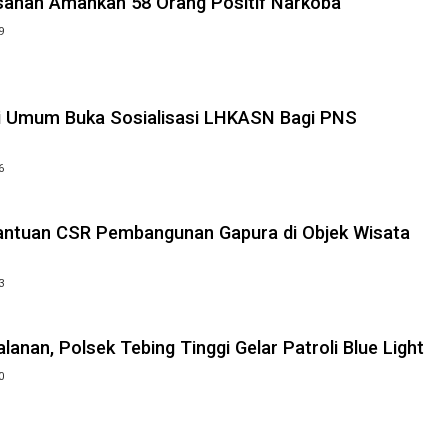
ahan Amankan 58 Orang Positif Narkoba
9
si Umum Buka Sosialisasi LHKASN Bagi PNS
6
Bantuan CSR Pembangunan Gapura di Objek Wisata
3
alanan, Polsek Tebing Tinggi Gelar Patroli Blue Light
0