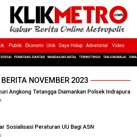
tik
Publik
Ekonomi
Unik
Gaya Hidup
Advetorial
Video
SERGAI
PEMATANG SIANTAR
MANDAILING NATAL
TEBINGTINGGI
TANJUNGBALAI
SIMA
 BERITA NOVEMBER 2023
uri Angkong Tetangga Diamankan Polsek Indrapura
8
r Sosialisasi Peraturan UU Bagi ASN
6