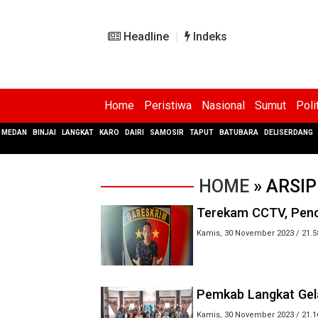
Headline
Indeks
Home
Peristiwa
Nasional
Sumut
Poli
MEDAN
BINJAI
LANGKAT
KARO
DAIRI
SAMOSIR
TAPUT
BATUBARA
DELISERDANG
HOME
» ARSIP
Terekam CCTV, Penc
Kamis, 30 November 2023 / 21.5
Pemkab Langkat Gela
Kamis, 30 November 2023 / 21.1