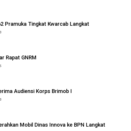
62 Pramuka Tingkat Kwarcab Langkat
3
lar Rapat GNRM
5
erima Audiensi Korps Brimob I
3
Serahkan Mobil Dinas Innova ke BPN Langkat