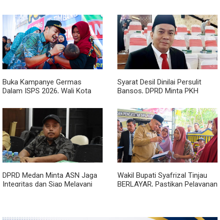
Binjai, Lima Rumah Dinas Eks
Perlindungan Anak
Bioskop Ria Dibongkar
Buka Kampanye Germas
Syarat Desil Dinilai Persulit
Dalam ISPS 2026, Wali Kota
Bansos, DPRD Minta PKH
Tebing Tinggi Apresiasi
Medan Makmur Diperlonggar
Penurunan Stunting
DPRD Medan Minta ASN Jaga
Wakil Bupati Syafrizal Tinjau
Integritas dan Siap Melayani
BERLAYAR, Pastikan Pelayanan
Warga dalam Kondisi Apapun
Publik Hadir hingga Desa