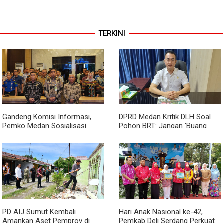
TERKINI
Gandeng Komisi Informasi,
DPRD Medan Kritik DLH Soal
Pemko Medan Sosialisasi
Pohon BRT: Jangan 'Buang
Permendagri No. 2 Tahun 2026
Badan' dan Harus Transparan!
PD AIJ Sumut Kembali
Hari Anak Nasional ke-42,
Amankan Aset Pemprov di
Pemkab Deli Serdang Perkuat