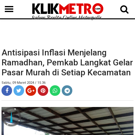
MEDAN
BINJAI
LANGKAT
KARO
DAIRI
SAMOSIR
TAPUT
BATUBARA
DELISERDANG
Antisipasi Inflasi Menjelang
Ramadhan, Pemkab Langkat Gelar
Pasar Murah di Setiap Kecamatan
Sabtu, 09 Maret 2024 / 15.36