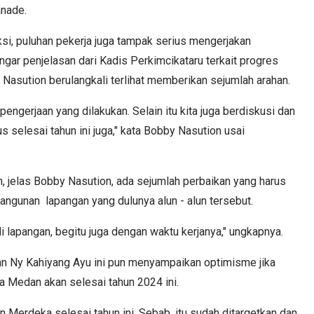
anade.
ksi, puluhan pekerja juga tampak serius mengerjakan
ar penjelasan dari Kadis Perkimcikataru terkait progres
asution berulangkali terlihat memberikan sejumlah arahan.
pengerjaan yang dilakukan. Selain itu kita juga berdiskusi dan
 selesai tahun ini juga," kata Bobby Nasution usai
 jelas Bobby Nasution, ada sejumlah perbaikan yang harus
angunan lapangan yang dulunya alun - alun tersebut.
 lapangan, begitu juga dengan waktu kerjanya," ungkapnya.
n Ny Kahiyang Ayu ini pun menyampaikan optimisme jika
a Medan akan selesai tahun 2024 ini.
an Merdeka selesai tahun ini. Sebab, itu sudah ditargetkan dan