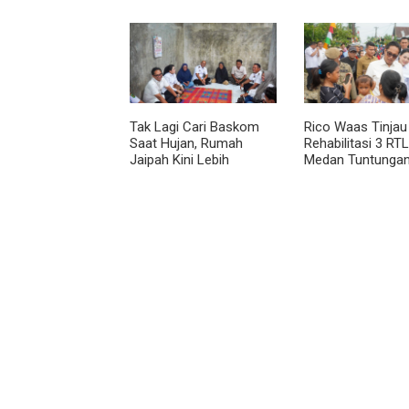
Publik Hadir hingga Desa
Agama Jadi Pilar
Menjaga Kamtib
Tak Lagi Cari Baskom
Rico Waas Tinjau
Saat Hujan, Rumah
Rehabilitasi 3 RTL
Jaipah Kini Lebih
Medan Tuntungan
Nyaman Ditempati
Unit Ditargetkan
Rampung