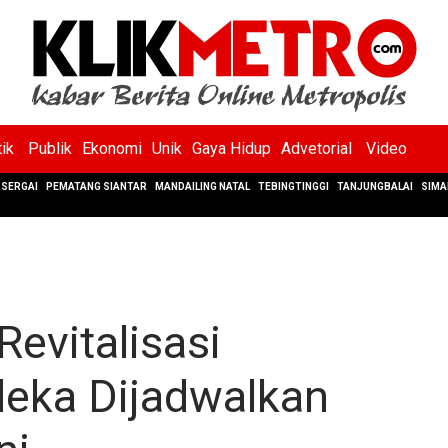
tik
Publik
Ekonomi
Unik
Gaya Hidup
Advetorial
Video
SERGAI
PEMATANG SIANTAR
MANDAILING NATAL
TEBINGTINGGI
TANJUNGBALAI
SIMA
evitalisasi
eka Dijadwalkan