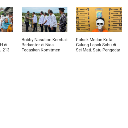
Tiroid Saat Tinjau RSUD
Penyalahgunaan
mas
Thomsen
Wewenang
Bobby Nasution Kembali
Polsek Medan Kota
H di
Berkantor di Nias,
Gulung Lapak Sabu di
, 213
Tegaskan Komitmen
Sei Mati, Satu Pengedar
Berkelanjutan Bangun
Ditangkap dan Dua
Kepulauan Nias
Barak Dibakar