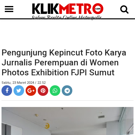
MEDAN
BINJAI
LANGKAT
KARO
DAIRI
SAMOSIR
TAPUT
BATUBARA
DELISERDANG
Pengunjung Kepincut Foto Karya
Jurnalis Perempuan di Women
Photos Exhibition FJPI Sumut
Sabtu, 23 Maret 2024 / 22.52