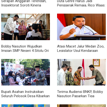
Serapan Anggaran Terendah,
Duta Genre Harus Jadi
Inspektorat Soroti Kinerja
Penggerak Remaja, Rico Waas:
Kadis Perkimcikataru Medan
Jangan Hanya Aktif Saat Ada
Acara
Bobby Nasution Wujudkan
Atasi Macet Jalur Medan Zoo,
Impian SMP Negeri 4 Sitolu Ori
Legislator Usul Kendaraan
Miliki Gedung Permanen
Dialihkan Tembus ke Jalur
Royal Sumatera
Bupati Asahan Instruksikan
Terima Audiensi BNKP, Bobby
Seluruh Pelosok Desa Kibarkan
Nasution Paparkan Tiga
Merah Putih Selama Agustus
Prioritas Pembangunan
Kepulauan Nias