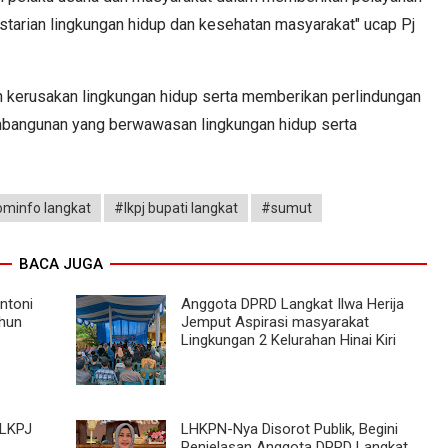
tarian lingkungan hidup dan kesehatan masyarakat" ucap Pj
 kerusakan lingkungan hidup serta memberikan perlindungan
bangunan yang berwawasan lingkungan hidup serta
minfo langkat
#lkpj bupati langkat
#sumut
BACA JUGA
ntoni
Anggota DPRD Langkat Ilwa Herija
ahun
Jemput Aspirasi masyarakat
Lingkungan 2 Kelurahan Hinai Kiri
 LKPJ
LHKPN-Nya Disorot Publik, Begini
Penjelasan Anggota DPRD Langkat