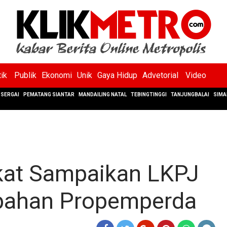
tik
Publik
Ekonomi
Unik
Gaya Hidup
Advetorial
Video
SERGAI
PEMATANG SIANTAR
MANDAILING NATAL
TEBINGTINGGI
TANJUNGBALAI
SIMA
kat Sampaikan LKPJ
bahan Propemperda