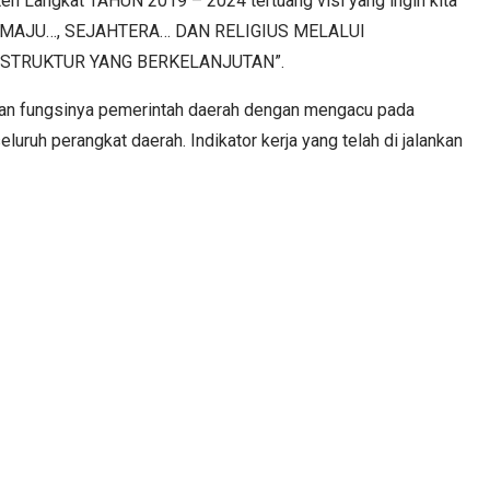
 Langkat TAHUN 2019 – 2024 tertuang visi yang ingin kita
G MAJU…, SEJAHTERA… DAN RELIGIUS MELALUI
STRUKTUR YANG BERKELANJUTAN”.
dan fungsinya pemerintah daerah dengan mengacu pada
eluruh perangkat daerah. Indikator kerja yang telah di jalankan