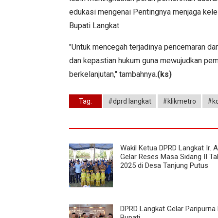
edukasi mengenai Pentingnya menjaga keles
Bupati Langkat
"Untuk mencegah terjadinya pencemaran dan
dan kepastian hukum guna mewujudkan pem
berkelanjutan," tambahnya.
(ks)
Tag:
#dprd langkat
#klikmetro
#ko
Wakil Ketua DPRD Langkat Ir. A
Gelar Reses Masa Sidang II T
2025 di Desa Tanjung Putus
DPRD Langkat Gelar Paripurna
Bupati