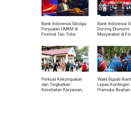
Bank Indonesia Sibolga:
Bank Indonesia S
Penjualan UMKM di
Dorong Ekonomi
Festival Tao Toba
Masyarakat di Fes
Joujou Capai 6 Miliar
Tao Toba Jou-jo
Perkuat Kekompakan
Wakil Bupati Rian
dan Tingkatkan
Lepas Kontingen
Kesehatan Karyawan,
Pramuka Asahan
BRI Sibolga Gelar
Menuju Jamnas X
Olahraga Rutin
2026 di Cibubur