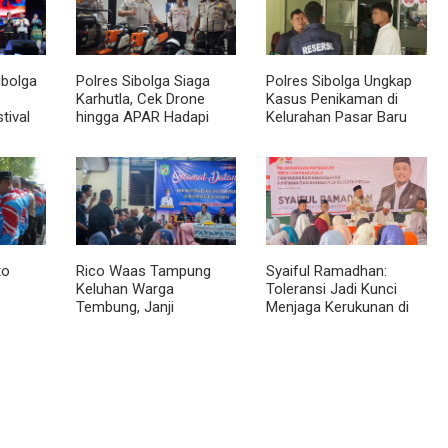
ibolga
Polres Sibolga Siaga
Polres Sibolga Ungkap
Karhutla, Cek Drone
Kasus Penikaman di
tival
hingga APAR Hadapi
Kelurahan Pasar Baru
u 2026
Musim Kering
to
Rico Waas Tampung
Syaiful Ramadhan:
Keluhan Warga
Toleransi Jadi Kunci
Tembung, Janji
Menjaga Kerukunan di
II
Perbaikan Rampung
Tengah Keberagaman
Tahun Ini
Kota Medan