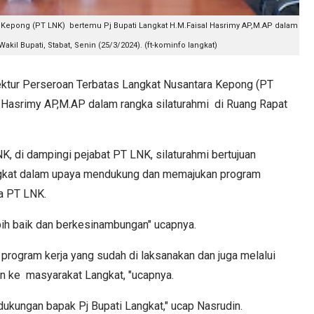
a Kepong (PT LNK) bertemu Pj Bupati Langkat H.M.Faisal Hasrimy AP,M.AP dalam
akil Bupati, Stabat, Senin (25/3/2024). (ft-kominfo langkat)
tur Perseroan Terbatas Langkat Nusantara Kepong (PT
 Hasrimy AP,M.AP dalam rangka silaturahmi di Ruang Rapat
K, di dampingi pejabat PT LNK, silaturahmi bertujuan
gkat dalam upaya mendukung dan memajukan program
a PT LNK.
ebih baik dan berkesinambungan" ucapnya.
rogram kerja yang sudah di laksanakan dan juga melalui
n ke masyarakat Langkat, "ucapnya.
dukungan bapak Pj Bupati Langkat," ucap Nasrudin.