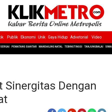
tik
Publik
Ekonomi
Unik
Gaya Hidup
Advetorial
Video
SERGAI
PEMATANG SIANTAR
MANDAILING NATAL
TEBINGTINGGI
TANJUNGBALAI
SIMA
 Sinergitas Dengan
at