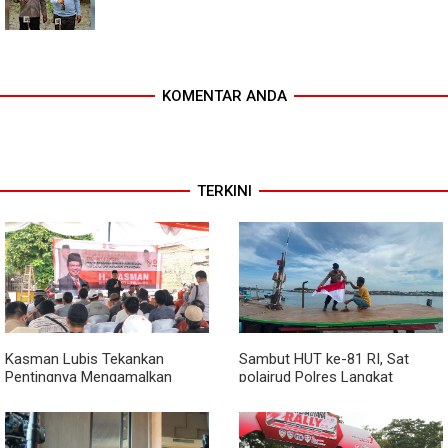
KOMENTAR ANDA
TERKINI
Kasman Lubis Tekankan
Sambut HUT ke-81 RI, Sat
Pentingnya Mengamalkan
polairud Polres Langkat
Empat Pilar Berbangsa dan
Bagikan Bendera Merah Putih
Bernegara Dalam Kehidupan
kepada Nelayan