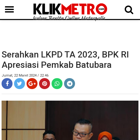
MEDAN
BINJAI
LANGKAT
KARO
DAIRI
SAMOSIR
TAPUT
BATUBARA
DELISERDANG
Serahkan LKPD TA 2023, BPK RI
Apresiasi Pemkab Batubara
Jumat, 22 Maret 2024 / 22.46