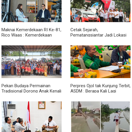
Maknai Kemerdekaan RI Ke-81,
Cetak Sejarah,
Rico Waas : Kemerdekaan
Pematangsiantar Jadi Lokasi
Harus Dirasakan Masyarakat
Start Sumatera Utara Rally
Lewat Peningkatan Pelayanan
2026
Primer
Pekan Budaya Permainan
Perpres Ojol tak Kunjung Terbit,
Tradisional Dorong Anak Kenali
ASDM : Berapa Kali Lagi
Budaya dan Kurangi
Pemerintah Akan Mengubah
Ketergantungan Gadget
Janji?