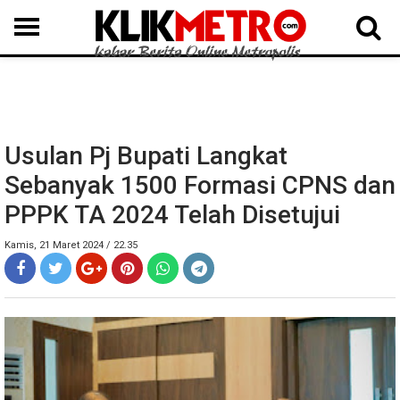
MEDAN
BINJAI
LANGKAT
KARO
DAIRI
SAMOSIR
TAPUT
BATUBARA
DELISERDANG
Usulan Pj Bupati Langkat
Sebanyak 1500 Formasi CPNS dan
PPPK TA 2024 Telah Disetujui
Kamis, 21 Maret 2024 / 22.35