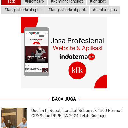
Tag:
#klikmetro
#kominfo langkat
#langkat
#langkat rekrut cpns
#langkat rekrut pppk
#usulan cpns
BACA JUGA
Usulan Pj Bupati Langkat Sebanyak 1500 Formasi
CPNS dan PPPK TA 2024 Telah Disetujui