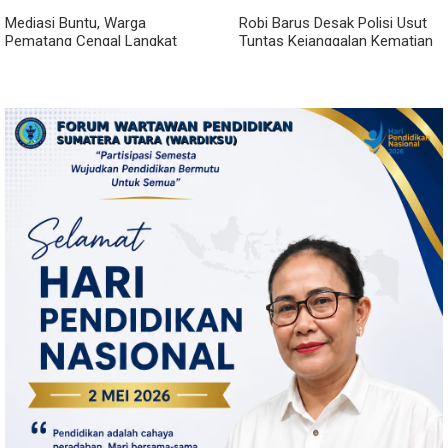
Mediasi Buntu, Warga
Robi Barus Desak Polisi Usut
Pematang Cengal Langkat
Tuntas Kejanggalan Kematian
Tolak Pengaspalan Dicicil
Winda Lorenza di Helvetia,
Minta Otopsi Ulang