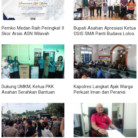
Pemko Medan Raih Peringkat II
Bupati Asahan Apresiasi Ketua
Skor Arsip ASN Wilayah
OSIS SMA Panti Budaya Lolos
Kanreg VI BKN
Pelatihan Kepemimpinan
Nasional
Dukung UMKM, Ketua PKK
Kapolres Langkat Ajak Warga
Asahan Serahkan Bantuan
Perkuat Iman dan Perangi
untuk Poklak Kelurahan
Narkoba Lewat Safari Jumat
Sentang
Curhat