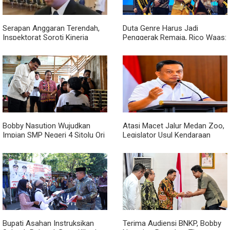
Serapan Anggaran Terendah,
Duta Genre Harus Jadi
Inspektorat Soroti Kinerja
Penggerak Remaja, Rico Waas:
Kadis Perkimcikataru Medan
Jangan Hanya Aktif Saat Ada
Acara
Bobby Nasution Wujudkan
Atasi Macet Jalur Medan Zoo,
Impian SMP Negeri 4 Sitolu Ori
Legislator Usul Kendaraan
Miliki Gedung Permanen
Dialihkan Tembus ke Jalur
Royal Sumatera
Bupati Asahan Instruksikan
Terima Audiensi BNKP, Bobby