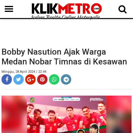
MEDAN
BINJAI
LANGKAT
KARO
DAIRI
SAMOSIR
TAPUT
BATUBARA
DELISERDANG
Bobby Nasution Ajak Warga
Medan Nobar Timnas di Kesawan
Minggu, 28 April 2024 / 22.44