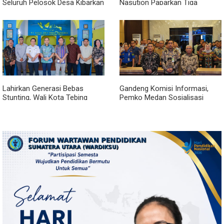
Seluruh Pelosok Desa Kibarkan
Nasution Paparkan Tiga
Merah Putih Selama Agustus
Prioritas Pembangunan
Kepulauan Nias
Lahirkan Generasi Bebas
Gandeng Komisi Informasi,
Stunting, Wali Kota Tebing
Pemko Medan Sosialisasi
Tinggi Dorong Optimalisasi
Permendagri No. 2 Tahun 2026
SP3 Catin