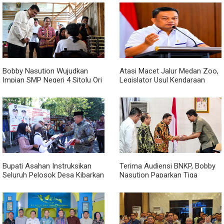
Acara
Bobby Nasution Wujudkan
Atasi Macet Jalur Medan Zoo,
Impian SMP Negeri 4 Sitolu Ori
Legislator Usul Kendaraan
Miliki Gedung Permanen
Dialihkan Tembus ke Jalur
Royal Sumatera
Bupati Asahan Instruksikan
Terima Audiensi BNKP, Bobby
Seluruh Pelosok Desa Kibarkan
Nasution Paparkan Tiga
Merah Putih Selama Agustus
Prioritas Pembangunan
Kepulauan Nias