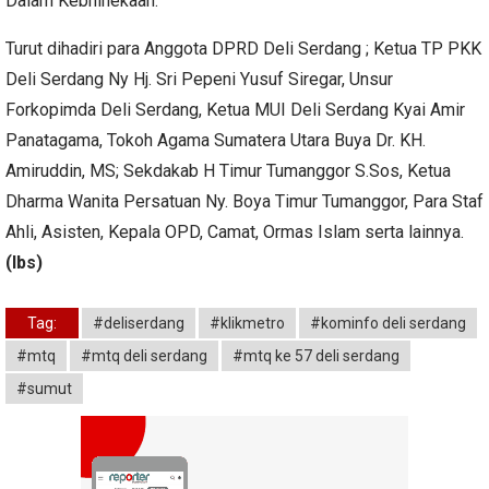
Dalam Kebhinekaan.
Turut dihadiri para Anggota DPRD Deli Serdang ; Ketua TP PKK
Deli Serdang Ny Hj. Sri Pepeni Yusuf Siregar, Unsur
Forkopimda Deli Serdang, Ketua MUI Deli Serdang Kyai Amir
Panatagama, Tokoh Agama Sumatera Utara Buya Dr. KH.
Amiruddin, MS; Sekdakab H Timur Tumanggor S.Sos, Ketua
Dharma Wanita Persatuan Ny. Boya Timur Tumanggor, Para Staf
Ahli, Asisten, Kepala OPD, Camat, Ormas Islam serta lainnya.
(lbs)
Tag:
#deliserdang
#klikmetro
#kominfo deli serdang
#mtq
#mtq deli serdang
#mtq ke 57 deli serdang
#sumut