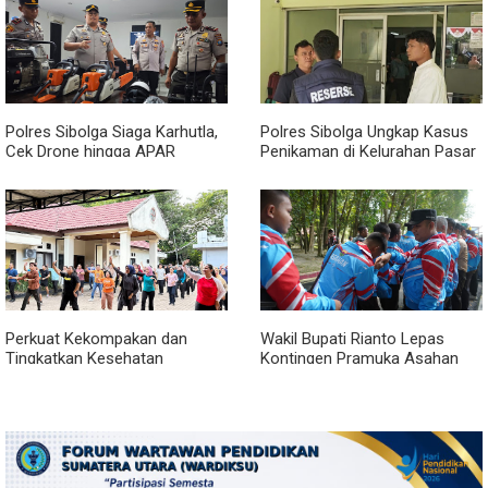
Polres Sibolga Siaga Karhutla,
Polres Sibolga Ungkap Kasus
Cek Drone hingga APAR
Penikaman di Kelurahan Pasar
Hadapi Musim Kering
Baru
Perkuat Kekompakan dan
Wakil Bupati Rianto Lepas
Tingkatkan Kesehatan
Kontingen Pramuka Asahan
Karyawan, BRI Sibolga Gelar
Menuju Jamnas XII 2026 di
Olahraga Rutin
Cibubur