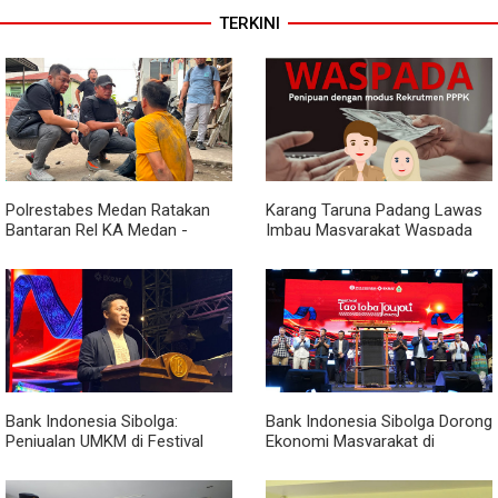
TERKINI
Polrestabes Medan Ratakan
Karang Taruna Padang Lawas
Bantaran Rel KA Medan -
Imbau Masyarakat Waspada
Kualanamu yang Jadi Sarang
Penipuan Penerimaan PPPK
Narkoba, Sita 3 Kg Ganja dan
Sejumlah Paket Sabu
Bank Indonesia Sibolga:
Bank Indonesia Sibolga Dorong
Penjualan UMKM di Festival
Ekonomi Masyarakat di
Tao Toba Joujou Capai 6 Miliar
Festival Tao Toba Jou-jou
2026