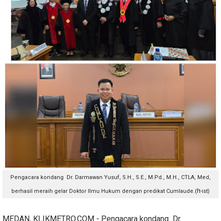
Pengacara kondang Dr. Darmawan Yusuf, S.H., S.E., M.Pd., M.H., CTLA, Med,
berhasil meraih gelar Doktor Ilmu Hukum dengan predikat Cumlaude.(ft-ist)
MEDAN, KLIKMETRO.COM - Pengacara kondang Dr.