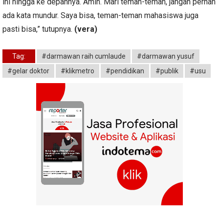
ini hingga ke depannya. Amin. Mari teman-teman, jangan pernah
ada kata mundur. Saya bisa, teman-teman mahasiswa juga
pasti bisa,” tutupnya.
(vera)
Tag:
#darmawan raih cumlaude
#darmawan yusuf
#gelar doktor
#klikmetro
#pendidikan
#publik
#usu