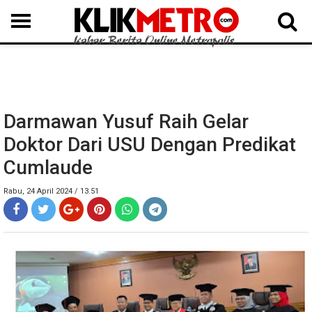
MEDAN
BINJAI
LANGKAT
KARO
DAIRI
SAMOSIR
TAPUT
BATUBARA
DELISERDANG
Darmawan Yusuf Raih Gelar
Doktor Dari USU Dengan Predikat
Cumlaude
Rabu, 24 April 2024 / 13.51