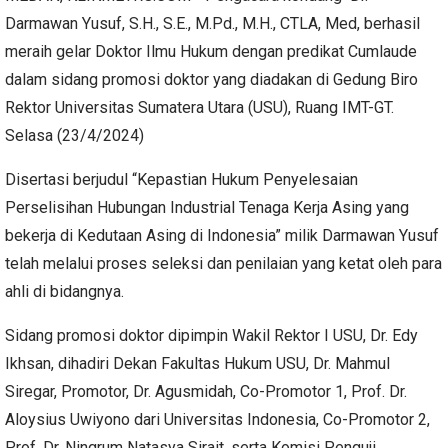
Darmawan Yusuf, S.H., S.E., M.Pd., M.H., CTLA, Med, berhasil
meraih gelar Doktor Ilmu Hukum dengan predikat Cumlaude
dalam sidang promosi doktor yang diadakan di Gedung Biro
Rektor Universitas Sumatera Utara (USU), Ruang IMT-GT.
Selasa (23/4/2024)
Disertasi berjudul “Kepastian Hukum Penyelesaian
Perselisihan Hubungan Industrial Tenaga Kerja Asing yang
bekerja di Kedutaan Asing di Indonesia” milik Darmawan Yusuf
telah melalui proses seleksi dan penilaian yang ketat oleh para
ahli di bidangnya.
Sidang promosi doktor dipimpin Wakil Rektor I USU, Dr. Edy
Ikhsan, dihadiri Dekan Fakultas Hukum USU, Dr. Mahmul
Siregar, Promotor, Dr. Agusmidah, Co-Promotor 1, Prof. Dr.
Aloysius Uwiyono dari Universitas Indonesia, Co-Promotor 2,
Prof. Dr. Ningrum Natasya Sirait, serta Komisi Penguji,