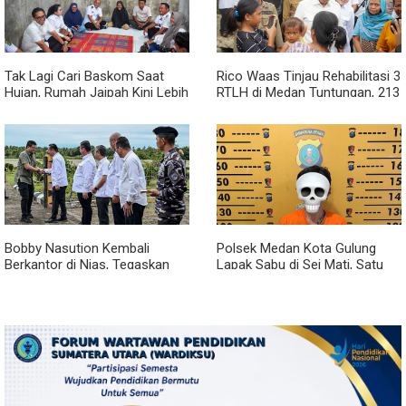
Tak Lagi Cari Baskom Saat
Rico Waas Tinjau Rehabilitasi 3
Hujan, Rumah Jaipah Kini Lebih
RTLH di Medan Tuntungan, 213
Nyaman Ditempati
Unit Ditargetkan Rampung
Bobby Nasution Kembali
Polsek Medan Kota Gulung
Berkantor di Nias, Tegaskan
Lapak Sabu di Sei Mati, Satu
Komitmen Berkelanjutan
Pengedar Ditangkap dan Dua
Bangun Kepulauan Nias
Barak Dibakar