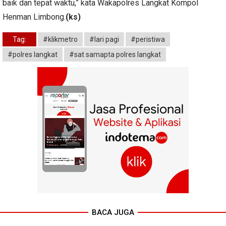
baik dan tepat waktu,” kata Wakapolres Langkat Kompol
Henman Limbong.
(ks)
Tag:
#klikmetro
#lari pagi
#peristiwa
#polres langkat
#sat samapta polres langkat
BACA JUGA