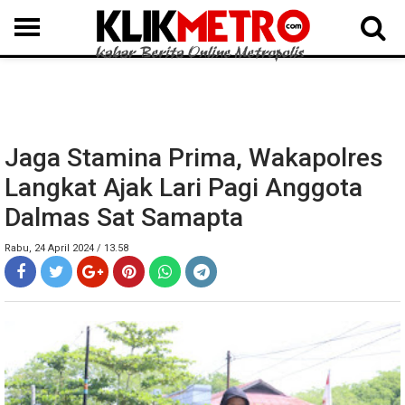
MEDAN
BINJAI
LANGKAT
KARO
DAIRI
SAMOSIR
TAPUT
BATUBARA
DELISERDANG
Jaga Stamina Prima, Wakapolres
Langkat Ajak Lari Pagi Anggota
Dalmas Sat Samapta
Rabu, 24 April 2024 / 13.58