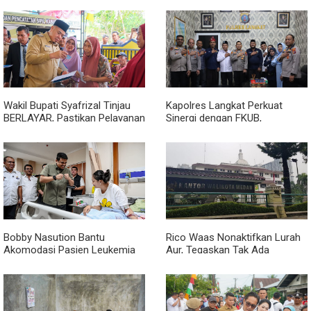
Wakil Bupati Syafrizal Tinjau
Kapolres Langkat Perkuat
BERLAYAR, Pastikan Pelayanan
Sinergi dengan FKUB,
Publik Hadir hingga Desa
Kolaborasi Tokoh Agama Jadi
Pilar Menjaga Kamtibmas
Bobby Nasution Bantu
Rico Waas Nonaktifkan Lurah
Akomodasi Pasien Leukemia
Aur, Tegaskan Tak Ada
dan Kanker Tiroid Saat Tinjau
Toleransi bagi Penyalahgunaan
RSUD Thomsen
Wewenang