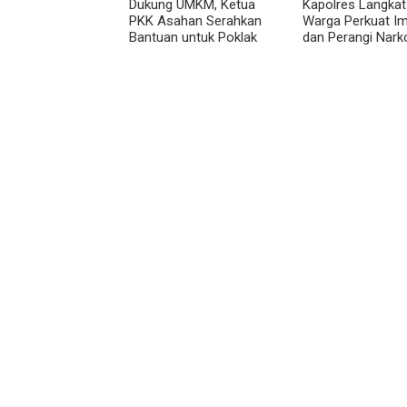
Dukung UMKM, Ketua
Kapolres Langkat
PKK Asahan Serahkan
Warga Perkuat I
Bantuan untuk Poklak
dan Perangi Nark
Kelurahan Sentang
Lewat Safari Jum
Curhat