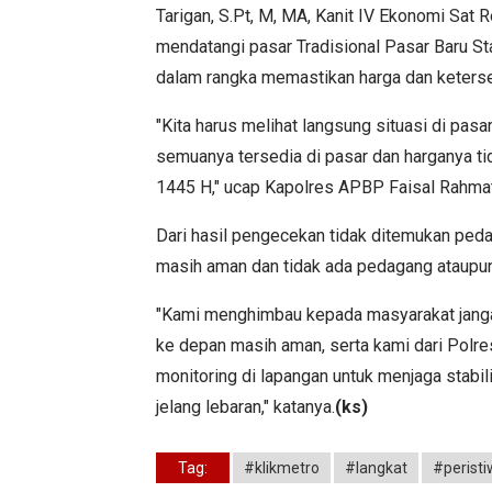
Tarigan, S.Pt, M, MA, Kanit IV Ekonomi Sat
mendatangi pasar Tradisional Pasar Baru Sta
dalam rangka memastikan harga dan keters
"Kita harus melihat langsung situasi di pa
semuanya tersedia di pasar dan harganya tida
1445 H," ucap Kapolres APBP Faisal Rahmat
Dari hasil pengecekan tidak ditemukan peda
masih aman dan tidak ada pedagang ataupun
"Kami menghimbau kepada masyarakat jangan
ke depan masih aman, serta kami dari Polr
monitoring di lapangan untuk menjaga stab
jelang lebaran," katanya.
(ks)
Tag:
#klikmetro
#langkat
#perist