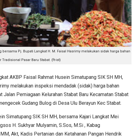
 bersama Pj. Bupati Langkat H. M. Faisal Hasrimy melakukan sidak harga bahan
 Tradisional Pasar Baru Stabat. (ft-ist)
kat AKBP Faisal Rahmat Husein Simatupang SIK SH MH,
asrimy melakukan inspeksi mendadak (sidak) harga bahan
at Jalan Perniagaan Kelurahan Stabat Baru Kecamatan Stabat
n mengecek Gudang Bulog di Desa Ulu Berayun Kec Stabat.
in Simatupang SIK SH MH, bersama Kajari Langkat Mei
sos H. Sukhyar Mulyamin, S.Sos, M.Si , Kabag
 MM, Akt, Kadis Pertanian dan Ketahanan Pangan Hendrik