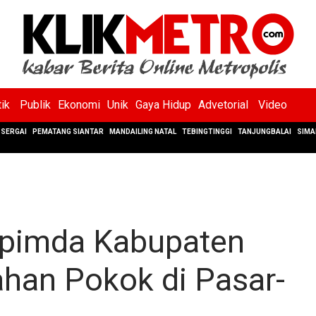
tik
Publik
Ekonomi
Unik
Gaya Hidup
Advetorial
Video
SERGAI
PEMATANG SIANTAR
MANDAILING NATAL
TEBINGTINGGI
TANJUNGBALAI
SIMA
opimda Kabupaten
han Pokok di Pasar-