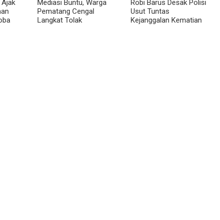
 Ajak
Mediasi Buntu, Warga
Robi Barus Desak Polisi
man
Pematang Cengal
Usut Tuntas
oba
Langkat Tolak
Kejanggalan Kematian
at
Pengaspalan Dicicil
Winda Lorenza di
Helvetia, Minta Otopsi
Ulang