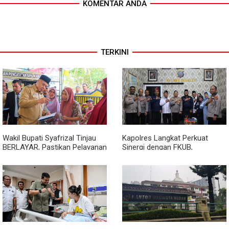
KOMENTAR ANDA
TERKINI
Wakil Bupati Syafrizal Tinjau
Kapolres Langkat Perkuat
BERLAYAR, Pastikan Pelayanan
Sinergi dengan FKUB,
Publik Hadir hingga Desa
Kolaborasi Tokoh Agama Jadi
Pilar Menjaga Kamtibmas