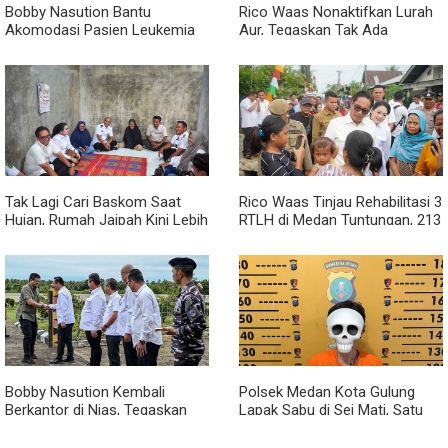
Bobby Nasution Bantu
Rico Waas Nonaktifkan Lurah
Akomodasi Pasien Leukemia
Aur, Tegaskan Tak Ada
dan Kanker Tiroid Saat Tinjau
Toleransi bagi Penyalahgunaan
RSUD Thomsen
Wewenang
Tak Lagi Cari Baskom Saat
Rico Waas Tinjau Rehabilitasi 3
Hujan, Rumah Jaipah Kini Lebih
RTLH di Medan Tuntungan, 213
Nyaman Ditempati
Unit Ditargetkan Rampung
Bobby Nasution Kembali
Polsek Medan Kota Gulung
Berkantor di Nias, Tegaskan
Lapak Sabu di Sei Mati, Satu
Komitmen Berkelanjutan
Pengedar Ditangkap dan Dua
Bangun Kepulauan Nias
Barak Dibakar