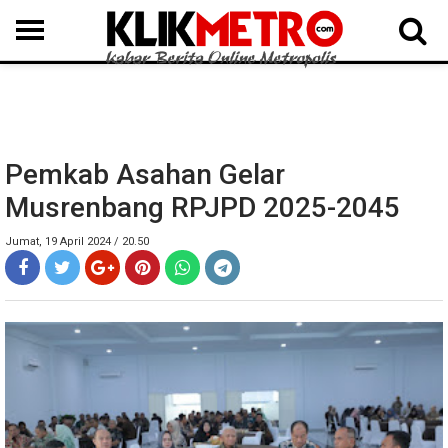
MEDAN
BINJAI
LANGKAT
KARO
DAIRI
SAMOSIR
TAPUT
BATUBARA
DELISERDANG
Pemkab Asahan Gelar
Musrenbang RPJPD 2025-2045
Jumat, 19 April 2024 / 20.50