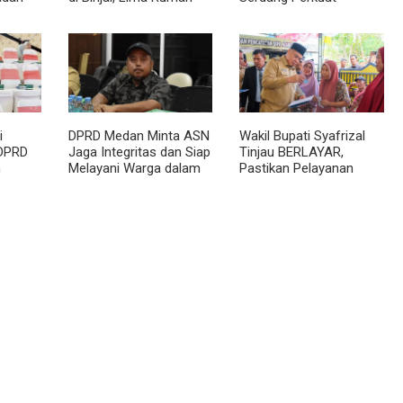
aran!
Dinas Eks Bioskop Ria
Perlindungan Anak
Dibongkar
i
DPRD Medan Minta ASN
Wakil Bupati Syafrizal
 DPRD
Jaga Integritas dan Siap
Tinjau BERLAYAR,
n
Melayani Warga dalam
Pastikan Pelayanan
ggar
Kondisi Apapun
Publik Hadir hingga Desa