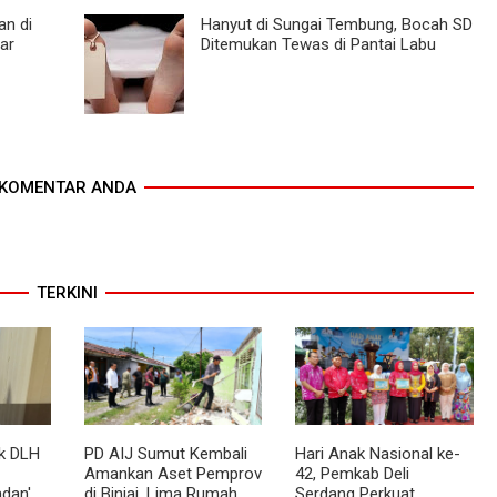
an di
Hanyut di Sungai Tembung, Bocah SD
ar
Ditemukan Tewas di Pantai Labu
KOMENTAR ANDA
TERKINI
k DLH
PD AIJ Sumut Kembali
Hari Anak Nasional ke-
Amankan Aset Pemprov
42, Pemkab Deli
dan'
di Binjai, Lima Rumah
Serdang Perkuat