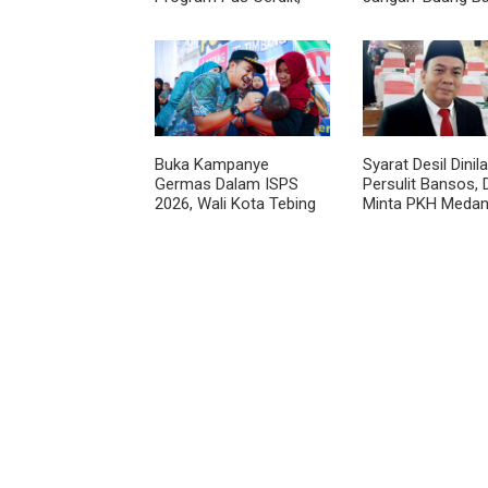
Pas Cepat, dan Pas Kali
dan Harus Transp
24 Jam Tuai Apresiasi
Warga
Buka Kampanye
Syarat Desil Dinila
Germas Dalam ISPS
Persulit Bansos,
2026, Wali Kota Tebing
Minta PKH Meda
Tinggi Apresiasi
Makmur Diperlon
Penurunan Stunting