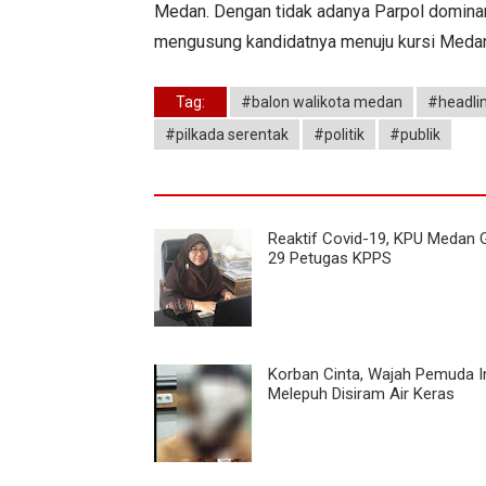
Medan. Dengan tidak adanya Parpol dominan,
mengusung kandidatnya menuju kursi Meda
Tag:
#balon walikota medan
#headli
#pilkada serentak
#politik
#publik
Reaktif Covid-19, KPU Medan 
29 Petugas KPPS
Korban Cinta, Wajah Pemuda I
Melepuh Disiram Air Keras