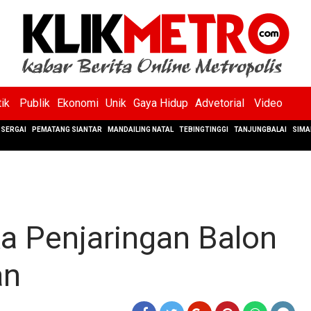
tik
Publik
Ekonomi
Unik
Gaya Hidup
Advetorial
Video
SERGAI
PEMATANG SIANTAR
MANDAILING NATAL
TEBINGTINGGI
TANJUNGBALAI
SIMA
a Penjaringan Balon
an