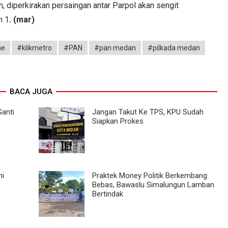
 diperkirakan persaingan antar Parpol akan sengit
n 1
. (mar)
ne
#klikmetro
#PAN
#pan medan
#pilkada medan
BACA JUGA
Ganti
Jangan Takut Ke TPS, KPU Sudah
Siapkan Prokes
ni
Praktek Money Politik Berkembang
Bebas, Bawaslu Simalungun Lamban
Bertindak