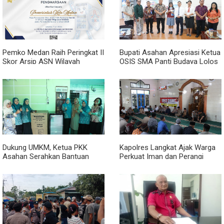
Pemko Medan Raih Peringkat II
Bupati Asahan Apresiasi Ketua
Skor Arsip ASN Wilayah
OSIS SMA Panti Budaya Lolos
Kanreg VI BKN
Pelatihan Kepemimpinan
Nasional
Dukung UMKM, Ketua PKK
Kapolres Langkat Ajak Warga
Asahan Serahkan Bantuan
Perkuat Iman dan Perangi
untuk Poklak Kelurahan
Narkoba Lewat Safari Jumat
Sentang
Curhat