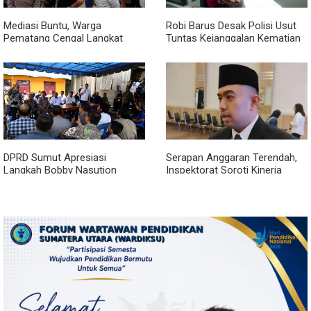
Mediasi Buntu, Warga
Robi Barus Desak Polisi Usut
Pematang Cengal Langkat
Tuntas Kejanggalan Kematian
Tolak Pengaspalan Dicicil
Winda Lorenza di Helvetia,
Minta Otopsi Ulang
DPRD Sumut Apresiasi
Serapan Anggaran Terendah,
Langkah Bobby Nasution
Inspektorat Soroti Kinerja
Berkantor di Kepulauan Nias,
Kadis Perkimcikataru Medan
Dinilai Percepat Pembangunan