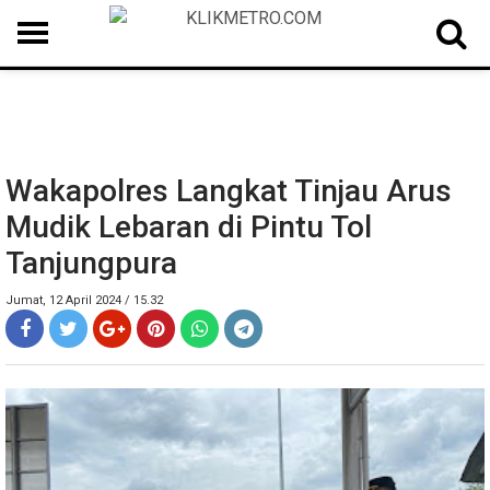
MEDAN
BINJAI
LANGKAT
KARO
DAIRI
SAMOSIR
TAPUT
BATUBARA
DELISERDANG
Wakapolres Langkat Tinjau Arus
Mudik Lebaran di Pintu Tol
Tanjungpura
Jumat, 12 April 2024 / 15.32