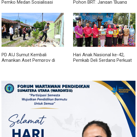
Pemko Medan Sosialisasi
Pohon BRT: Jangan 'Buang
Permendagri No. 2 Tahun 2026
Badan' dan Harus Transparan!
PD AIJ Sumut Kembali
Hari Anak Nasional ke-42,
Amankan Aset Pemprov di
Pemkab Deli Serdang Perkuat
Binjai, Lima Rumah Dinas Eks
Perlindungan Anak
Bioskop Ria Dibongkar