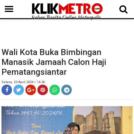
MEDAN
BINJAI
LANGKAT
KARO
DAIRI
SAMOSIR
TAPUT
BATUBARA
DELISERDANG
Wali Kota Buka Bimbingan
Manasik Jamaah Calon Haji
Pematangsiantar
Selasa, 23 April 2024 / 14.36