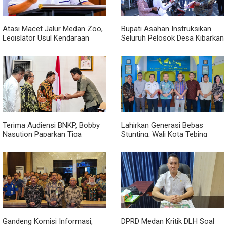
Atasi Macet Jalur Medan Zoo,
Bupati Asahan Instruksikan
Legislator Usul Kendaraan
Seluruh Pelosok Desa Kibarkan
Dialihkan Tembus ke Jalur
Merah Putih Selama Agustus
Royal Sumatera
Terima Audiensi BNKP, Bobby
Lahirkan Generasi Bebas
Nasution Paparkan Tiga
Stunting, Wali Kota Tebing
Prioritas Pembangunan
Tinggi Dorong Optimalisasi
Kepulauan Nias
SP3 Catin
Gandeng Komisi Informasi,
DPRD Medan Kritik DLH Soal