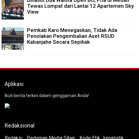
Dihasut Dua Wanita Open BO, Pria di Medan
Tewas Lompat dari Lantai 12 Apartemen Sky
View
Pemkab Karo Menegaskan, Tidak Ada
Penolakan Pengembalian Aset RSUD
Kabanjahe Secara Sepihak
Aplikasi
Ikuti berita terkini dalam genggaman Anda!
Redaksional
Redaksi
Pedoman Media Siber
Kode Etik Jurnalistik