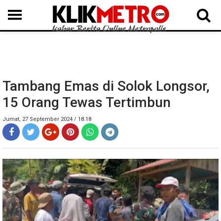
MEDAN
BINJAI
LANGKAT
KARO
DAIRI
SAMOSIR
TAPUT
BATUBARA
DELISERDANG
Tambang Emas di Solok Longsor,
15 Orang Tewas Tertimbun
Jumat, 27 September 2024 / 18.18