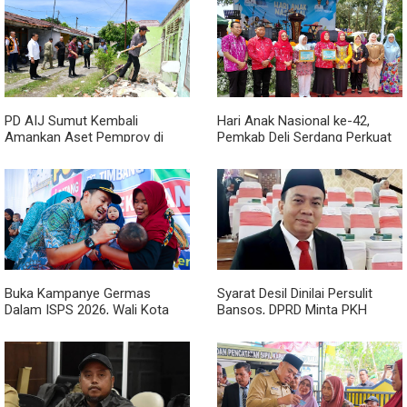
PD AIJ Sumut Kembali
Hari Anak Nasional ke-42,
Amankan Aset Pemprov di
Pemkab Deli Serdang Perkuat
Binjai, Lima Rumah Dinas Eks
Perlindungan Anak
Bioskop Ria Dibongkar
Buka Kampanye Germas
Syarat Desil Dinilai Persulit
Dalam ISPS 2026, Wali Kota
Bansos, DPRD Minta PKH
Tebing Tinggi Apresiasi
Medan Makmur Diperlonggar
Penurunan Stunting