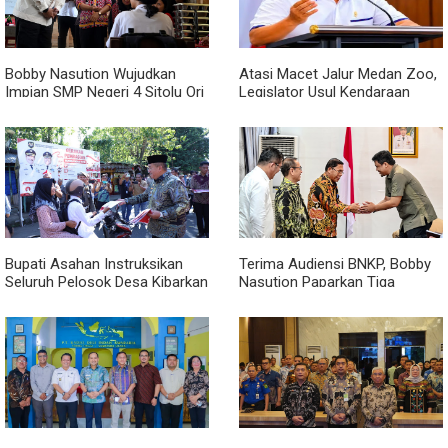
Bobby Nasution Wujudkan
Atasi Macet Jalur Medan Zoo,
Impian SMP Negeri 4 Sitolu Ori
Legislator Usul Kendaraan
Miliki Gedung Permanen
Dialihkan Tembus ke Jalur
Royal Sumatera
Bupati Asahan Instruksikan
Terima Audiensi BNKP, Bobby
Seluruh Pelosok Desa Kibarkan
Nasution Paparkan Tiga
Merah Putih Selama Agustus
Prioritas Pembangunan
Kepulauan Nias