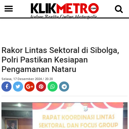
MEDAN
BINJAI
LANGKAT
KARO
DAIRI
SAMOSIR
TAPUT
BATUBARA
DELISERDANG
Rakor Lintas Sektoral di Sibolga,
Polri Pastikan Kesiapan
Pengamanan Nataru
Selasa, 17 Desember 2024 / 20.20