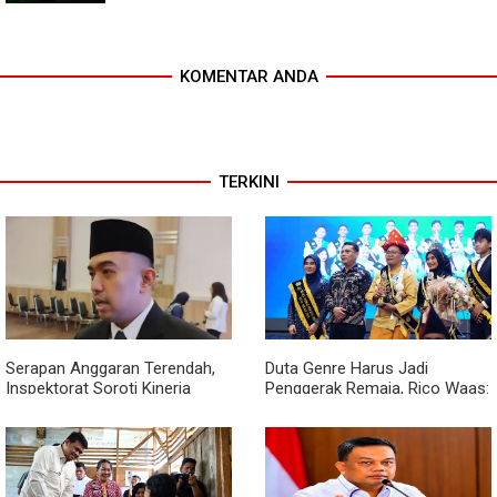
KOMENTAR ANDA
TERKINI
Serapan Anggaran Terendah,
Duta Genre Harus Jadi
Inspektorat Soroti Kinerja
Penggerak Remaja, Rico Waas:
Kadis Perkimcikataru Medan
Jangan Hanya Aktif Saat Ada
Acara