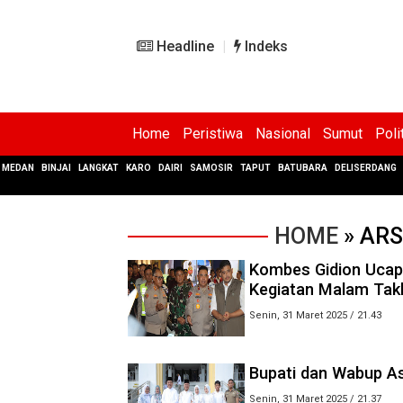
Headline
Indeks
Home
Peristiwa
Nasional
Sumut
Poli
MEDAN
BINJAI
LANGKAT
KARO
DAIRI
SAMOSIR
TAPUT
BATUBARA
DELISERDANG
HOME
» ARS
Kombes Gidion Ucap
Kegiatan Malam Takb
Senin, 31 Maret 2025 / 21.43
Bupati dan Wabup As
Senin, 31 Maret 2025 / 21.37