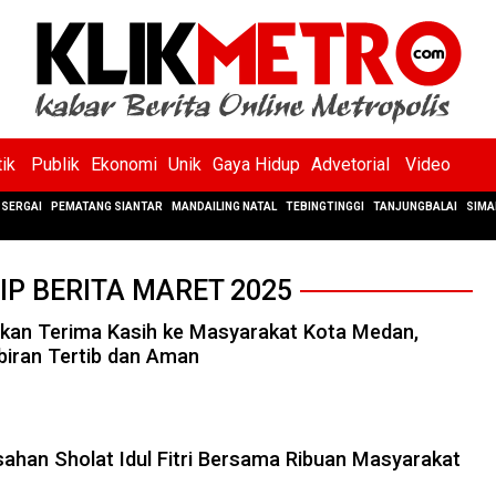
tik
Publik
Ekonomi
Unik
Gaya Hidup
Advetorial
Video
SERGAI
PEMATANG SIANTAR
MANDAILING NATAL
TEBINGTINGGI
TANJUNGBALAI
SIMA
IP BERITA MARET 2025
kan Terima Kasih ke Masyarakat Kota Medan,
iran Tertib dan Aman
ahan Sholat Idul Fitri Bersama Ribuan Masyarakat