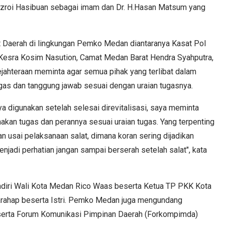
d Azroi Hasibuan sebagai imam dan Dr. H.Hasan Matsum yang
at Daerah di lingkungan Pemko Medan diantaranya Kasat Pol
Kesra Kosim Nasution, Camat Medan Barat Hendra Syahputra,
jahteraan meminta agar semua pihak yang terlibat dalam
gas dan tanggung jawab sesuai dengan uraian tugasnya.
a digunakan setelah selesai direvitalisasi, saya meminta
nakan tugas dan perannya sesuai uraian tugas. Yang terpenting
n usai pelaksanaan salat, dimana koran sering dijadikan
enjadi perhatian jangan sampai berserah setelah salat", kata
 dihadiri Wali Kota Medan Rico Waas beserta Ketua TP PKK Kota
arahap beserta Istri. Pemko Medan juga mengundang
serta Forum Komunikasi Pimpinan Daerah (Forkompimda)