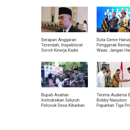
Serapan Anggaran
Duta Genre Harus
Terendah, Inspektorat
Penggerak Remaja
Soroti Kinerja Kadis
Waas: Jangan Ha
Perkimcikataru Medan
Aktif Saat Ada A
Bupati Asahan
Terima Audiensi 
Instruksikan Seluruh
Bobby Nasution
Pelosok Desa Kibarkan
Paparkan Tiga Pri
Merah Putih Selama
Pembangunan
Agustus
Kepulauan Nias