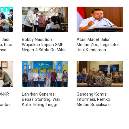
 Jadi
Bobby Nasution
Atasi Macet Jalur
, Rico
Wujudkan Impian SMP
Medan Zoo, Legislator
nya
Negeri 4 Sitolu Ori Miliki
Usul Kendaraan
cara
Gedung Permanen
Dialihkan Tembus ke
Jalur Royal Sumatera
BNKP,
Lahirkan Generasi
Gandeng Komisi
Bebas Stunting, Wali
Informasi, Pemko
oritas
Kota Tebing Tinggi
Medan Sosialisasi
Dorong Optimalisasi
Permendagri No. 2
SP3 Catin
Tahun 2026