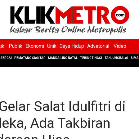
tik
Publik
Ekonomi
Unik
Gaya Hidup
Advetorial
Video
SERGAI
PEMATANG SIANTAR
MANDAILING NATAL
TEBINGTINGGI
TANJUNGBALAI
SIMA
ar Salat Idulfitri di
eka, Ada Takbiran