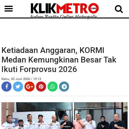
MEDAN
BINJAI
LANGKAT
KARO
DAIRI
SAMOSIR
TAPUT
BATUBARA
DELISERDANG
Ketiadaan Anggaran, KORMI
Medan Kemungkinan Besar Tak
Ikuti Forprovsu 2026
Rabu, 03 Juni 2026 / 19.13