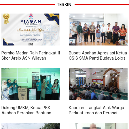
TERKINI
Pemko Medan Raih Peringkat II
Bupati Asahan Apresiasi Ketua
Skor Arsip ASN Wilayah
OSIS SMA Panti Budaya Lolos
Kanreg VI BKN
Pelatihan Kepemimpinan
Nasional
Dukung UMKM, Ketua PKK
Kapolres Langkat Ajak Warga
Asahan Serahkan Bantuan
Perkuat Iman dan Perangi
untuk Poklak Kelurahan
Narkoba Lewat Safari Jumat
Sentang
Curhat