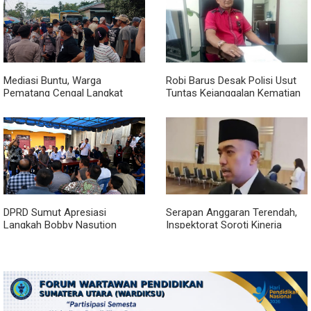
Mediasi Buntu, Warga
Robi Barus Desak Polisi Usut
Pematang Cengal Langkat
Tuntas Kejanggalan Kematian
Tolak Pengaspalan Dicicil
Winda Lorenza di Helvetia,
Minta Otopsi Ulang
DPRD Sumut Apresiasi
Serapan Anggaran Terendah,
Langkah Bobby Nasution
Inspektorat Soroti Kinerja
Berkantor di Kepulauan Nias,
Kadis Perkimcikataru Medan
Dinilai Percepat Pembangunan