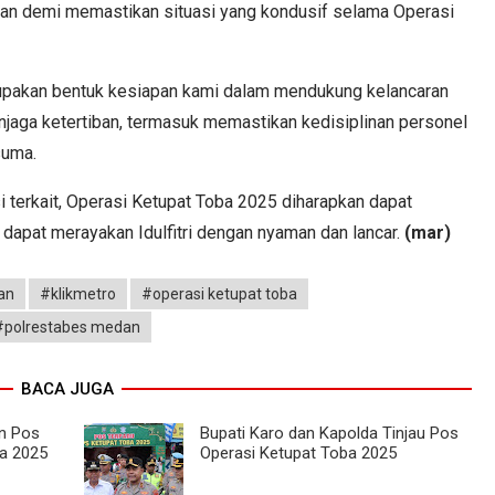
nan demi memastikan situasi yang kondusif selama Operasi
rupakan bentuk kesiapan kami dalam mendukung kelancaran
njaga ketertiban, termasuk memastikan kedisiplinan personel
suma.
si terkait, Operasi Ketupat Toba 2025 diharapkan dapat
dapat merayakan Idulfitri dengan nyaman dan lancar.
(mar)
an
#klikmetro
#operasi ketupat toba
#polrestabes medan
BACA JUGA
an Pos
Bupati Karo dan Kapolda Tinjau Pos
a 2025
Operasi Ketupat Toba 2025