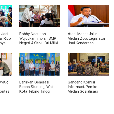
 Jadi
Bobby Nasution
Atasi Macet Jalur
, Rico
Wujudkan Impian SMP
Medan Zoo, Legislator
nya
Negeri 4 Sitolu Ori Miliki
Usul Kendaraan
cara
Gedung Permanen
Dialihkan Tembus ke
Jalur Royal Sumatera
BNKP,
Lahirkan Generasi
Gandeng Komisi
Bebas Stunting, Wali
Informasi, Pemko
oritas
Kota Tebing Tinggi
Medan Sosialisasi
Dorong Optimalisasi
Permendagri No. 2
SP3 Catin
Tahun 2026