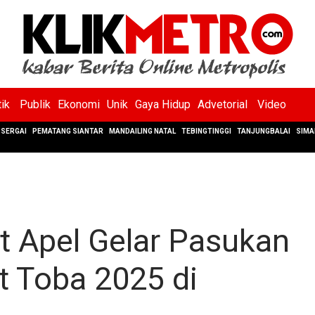
tik
Publik
Ekonomi
Unik
Gaya Hidup
Advetorial
Video
SERGAI
PEMATANG SIANTAR
MANDAILING NATAL
TEBINGTINGGI
TANJUNGBALAI
SIMA
t Apel Gelar Pasukan
t Toba 2025 di