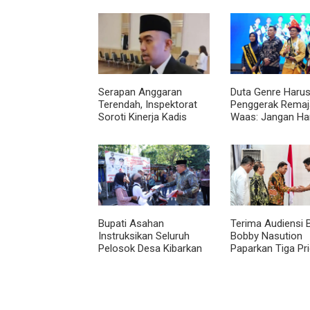
Serapan Anggaran
Duta Genre Harus
Terendah, Inspektorat
Penggerak Remaja
Soroti Kinerja Kadis
Waas: Jangan Ha
Perkimcikataru Medan
Aktif Saat Ada A
Bupati Asahan
Terima Audiensi 
Instruksikan Seluruh
Bobby Nasution
Pelosok Desa Kibarkan
Paparkan Tiga Pri
Merah Putih Selama
Pembangunan
Agustus
Kepulauan Nias