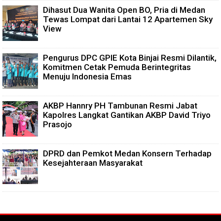
Dihasut Dua Wanita Open BO, Pria di Medan
Tewas Lompat dari Lantai 12 Apartemen Sky
View
Pengurus DPC GPIE Kota Binjai Resmi Dilantik,
Komitmen Cetak Pemuda Berintegritas
Menuju Indonesia Emas
AKBP Hannry PH Tambunan Resmi Jabat
Kapolres Langkat Gantikan AKBP David Triyo
Prasojo
DPRD dan Pemkot Medan Konsern Terhadap
Kesejahteraan Masyarakat