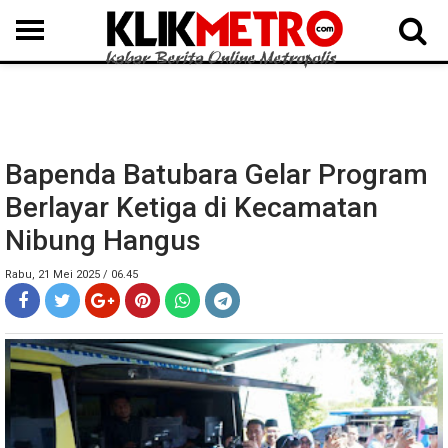
MEDAN
BINJAI
LANGKAT
KARO
DAIRI
SAMOSIR
TAPUT
BATUBARA
DELISERDANG
Bapenda Batubara Gelar Program
Berlayar Ketiga di Kecamatan
Nibung Hangus
Rabu, 21 Mei 2025 / 06.45