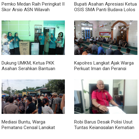
Pemko Medan Raih Peringkat II
Bupati Asahan Apresiasi Ketua
Skor Arsip ASN Wilayah
OSIS SMA Panti Budaya Lolos
Kanreg VI BKN
Pelatihan Kepemimpinan
Nasional
Dukung UMKM, Ketua PKK
Kapolres Langkat Ajak Warga
Asahan Serahkan Bantuan
Perkuat Iman dan Perangi
untuk Poklak Kelurahan
Narkoba Lewat Safari Jumat
Sentang
Curhat
Mediasi Buntu, Warga
Robi Barus Desak Polisi Usut
Pematang Cengal Langkat
Tuntas Kejanggalan Kematian
Tolak Pengaspalan Dicicil
Winda Lorenza di Helvetia,
Minta Otopsi Ulang