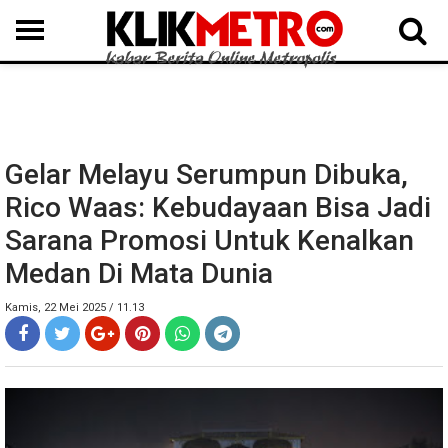
MEDAN
BINJAI
LANGKAT
KARO
DAIRI
SAMOSIR
TAPUT
BATUBARA
DELISERDANG
Gelar Melayu Serumpun Dibuka,
Rico Waas: Kebudayaan Bisa Jadi
Sarana Promosi Untuk Kenalkan
Medan Di Mata Dunia
Kamis, 22 Mei 2025 / 11.13