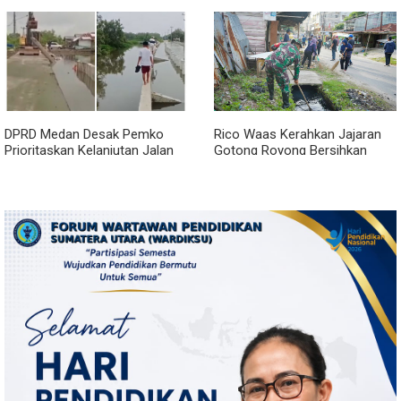
Janji?
DPRD Medan Desak Pemko
Rico Waas Kerahkan Jajaran
Prioritaskan Kelanjutan Jalan
Gotong Royong Bersihkan
Belawan Sicanang yang
Parit Jalan Taduan dari
Mangkrak
Sedimentasi Tebal