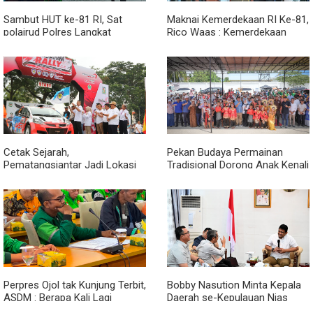
Sambut HUT ke-81 RI, Sat
Maknai Kemerdekaan RI Ke-81,
polairud Polres Langkat
Rico Waas : Kemerdekaan
Bagikan Bendera Merah Putih
Harus Dirasakan Masyarakat
kepada Nelayan
Lewat Peningkatan Pelayanan
Primer
Cetak Sejarah,
Pekan Budaya Permainan
Pematangsiantar Jadi Lokasi
Tradisional Dorong Anak Kenali
Start Sumatera Utara Rally
Budaya dan Kurangi
2026
Ketergantungan Gadget
Perpres Ojol tak Kunjung Terbit,
Bobby Nasution Minta Kepala
ASDM : Berapa Kali Lagi
Daerah se-Kepulauan Nias
Pemerintah Akan Mengubah
Percepat Usulan BKP 2027