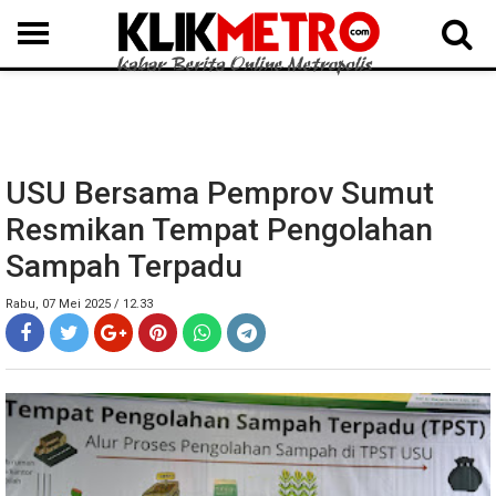
MEDAN
BINJAI
LANGKAT
KARO
DAIRI
SAMOSIR
TAPUT
BATUBARA
DELISERDANG
USU Bersama Pemprov Sumut
Resmikan Tempat Pengolahan
Sampah Terpadu
Rabu, 07 Mei 2025 / 12.33