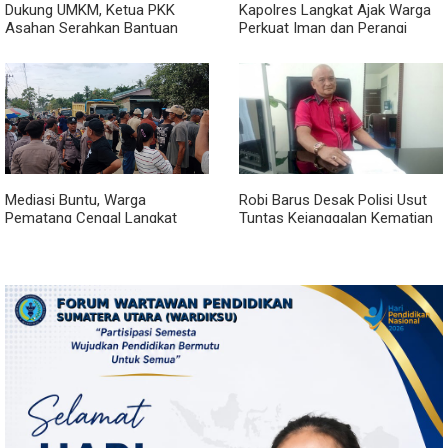
Dukung UMKM, Ketua PKK
Kapolres Langkat Ajak Warga
Asahan Serahkan Bantuan
Perkuat Iman dan Perangi
untuk Poklak Kelurahan
Narkoba Lewat Safari Jumat
Sentang
Curhat
Mediasi Buntu, Warga
Robi Barus Desak Polisi Usut
Pematang Cengal Langkat
Tuntas Kejanggalan Kematian
Tolak Pengaspalan Dicicil
Winda Lorenza di Helvetia,
Minta Otopsi Ulang