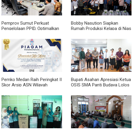
Pemprov Sumut Perkuat
Bobby Nasution Siapkan
Pengelolaan PPID, Optimalkan
Rumah Produksi Kelapa di Nias
Implementasi Permendagri
Utara
Nomor 2 Tahun 2026
Pemko Medan Raih Peringkat II
Bupati Asahan Apresiasi Ketua
Skor Arsip ASN Wilayah
OSIS SMA Panti Budaya Lolos
Kanreg VI BKN
Pelatihan Kepemimpinan
Nasional