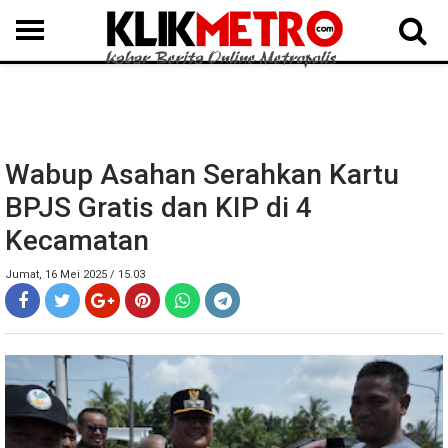
MEDAN
BINJAI
LANGKAT
KARO
DAIRI
SAMOSIR
TAPUT
BATUBARA
DELISERDANG
Wabup Asahan Serahkan Kartu
BPJS Gratis dan KIP di 4
Kecamatan
Jumat, 16 Mei 2025 / 15.03