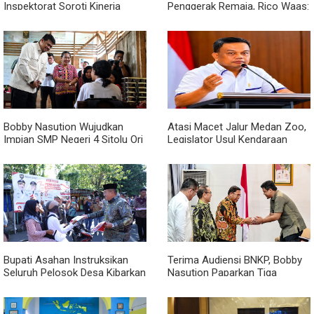
Inspektorat Soroti Kinerja
Penggerak Remaja, Rico Waas:
Kadis Perkimcikataru Medan
Jangan Hanya Aktif Saat Ada
Acara
Bobby Nasution Wujudkan
Atasi Macet Jalur Medan Zoo,
Impian SMP Negeri 4 Sitolu Ori
Legislator Usul Kendaraan
Miliki Gedung Permanen
Dialihkan Tembus ke Jalur
Royal Sumatera
Bupati Asahan Instruksikan
Terima Audiensi BNKP, Bobby
Seluruh Pelosok Desa Kibarkan
Nasution Paparkan Tiga
Merah Putih Selama Agustus
Prioritas Pembangunan
Kepulauan Nias