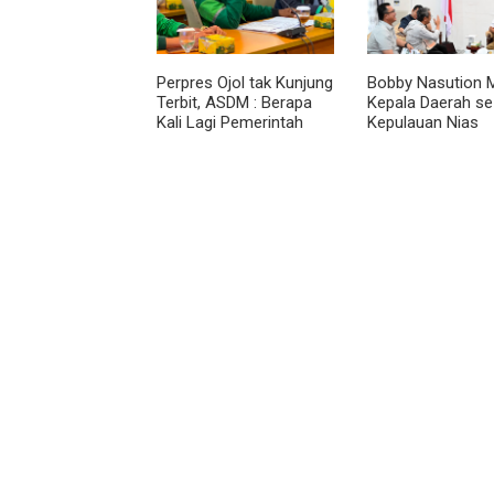
Perpres Ojol tak Kunjung
Bobby Nasution M
Terbit, ASDM : Berapa
Kepala Daerah se
Kali Lagi Pemerintah
Kepulauan Nias
Akan Mengubah Janji?
Percepat Usulan
2027