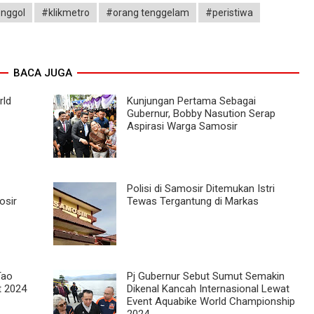
onggol
#klikmetro
#orang tenggelam
#peristiwa
BACA JUGA
rld
Kunjungan Pertama Sebagai
Gubernur, Bobby Nasution Serap
Aspirasi Warga Samosir
Polisi di Samosir Ditemukan Istri
osir
Tewas Tergantung di Markas
Tao
Pj Gubernur Sebut Sumut Semakin
t 2024
Dikenal Kancah Internasional Lewat
Event Aquabike World Championship
2024