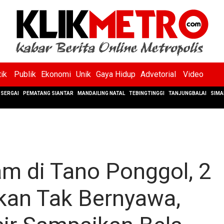
tik
Publik
Ekonomi
Unik
Gaya Hidup
Advetorial
Video
SERGAI
PEMATANG SIANTAR
MANDAILING NATAL
TEBINGTINGGI
TANJUNGBALAI
SIMA
am di Tano Ponggol, 2
kan Tak Bernyawa,