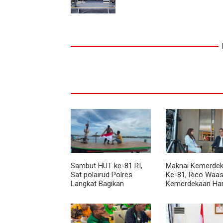
Sambut HUT ke-81 RI,
Maknai Kemerdek
Sat polairud Polres
Ke-81, Rico Waas
Langkat Bagikan
Kemerdekaan Ha
Bendera Merah Putih
Dirasakan Masyar
kepada Nelayan
Lewat Peningkat
Pelayanan Primer