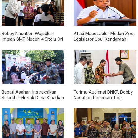
Bobby Nasution Wujudkan
Atasi Macet Jalur Medan Zoo,
Impian SMP Negeri 4 Sitolu Ori
Legislator Usul Kendaraan
Miliki Gedung Permanen
Dialihkan Tembus ke Jalur
Royal Sumatera
Bupati Asahan Instruksikan
Terima Audiensi BNKP, Bobby
Seluruh Pelosok Desa Kibarkan
Nasution Paparkan Tiga
Merah Putih Selama Agustus
Prioritas Pembangunan
Kepulauan Nias