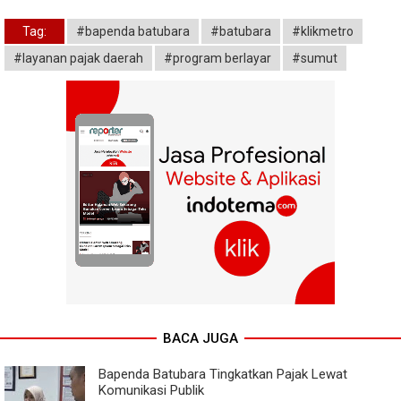
Tag:
#bapenda batubara
#batubara
#klikmetro
#layanan pajak daerah
#program berlayar
#sumut
BACA JUGA
Bapenda Batubara Tingkatkan Pajak Lewat
Komunikasi Publik