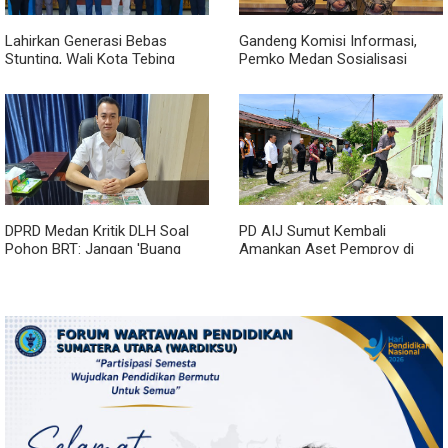
Lahirkan Generasi Bebas
Gandeng Komisi Informasi,
Stunting, Wali Kota Tebing
Pemko Medan Sosialisasi
Tinggi Dorong Optimalisasi
Permendagri No. 2 Tahun 2026
SP3 Catin
DPRD Medan Kritik DLH Soal
PD AIJ Sumut Kembali
Pohon BRT: Jangan 'Buang
Amankan Aset Pemprov di
Badan' dan Harus Transparan!
Binjai, Lima Rumah Dinas Eks
Bioskop Ria Dibongkar