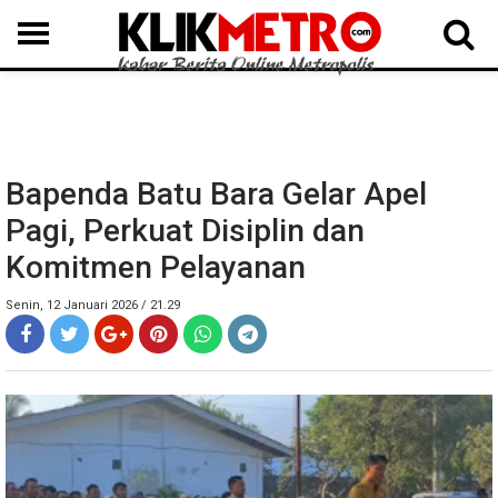
MEDAN
BINJAI
LANGKAT
KARO
DAIRI
SAMOSIR
TAPUT
BATUBARA
DELISERDANG
Bapenda Batu Bara Gelar Apel
Pagi, Perkuat Disiplin dan
Komitmen Pelayanan
Senin, 12 Januari 2026 / 21.29