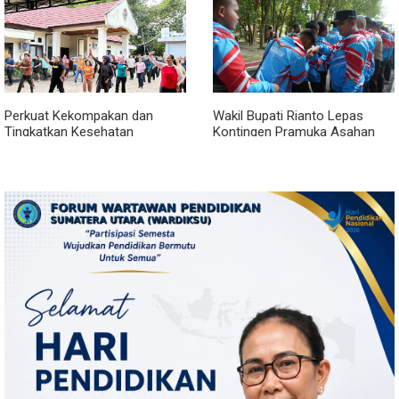
Perkuat Kekompakan dan
Wakil Bupati Rianto Lepas
Tingkatkan Kesehatan
Kontingen Pramuka Asahan
Karyawan, BRI Sibolga Gelar
Menuju Jamnas XII 2026 di
Olahraga Rutin
Cibubur