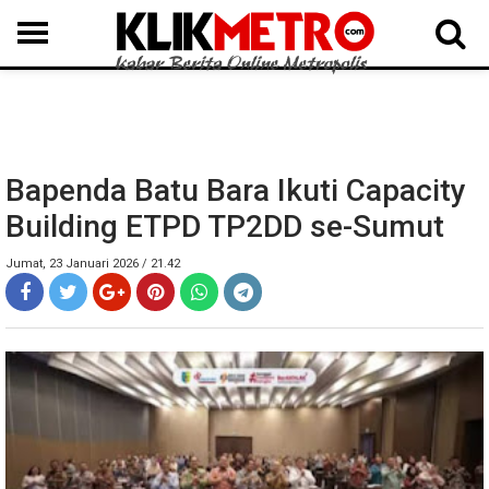
MEDAN
BINJAI
LANGKAT
KARO
DAIRI
SAMOSIR
TAPUT
BATUBARA
DELISERDANG
Bapenda Batu Bara Ikuti Capacity
Building ETPD TP2DD se-Sumut
Jumat, 23 Januari 2026 / 21.42