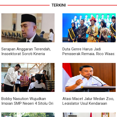
TERKINI
Serapan Anggaran Terendah,
Duta Genre Harus Jadi
Inspektorat Soroti Kinerja
Penggerak Remaja, Rico Waas:
Kadis Perkimcikataru Medan
Jangan Hanya Aktif Saat Ada
Acara
Bobby Nasution Wujudkan
Atasi Macet Jalur Medan Zoo,
Impian SMP Negeri 4 Sitolu Ori
Legislator Usul Kendaraan
Miliki Gedung Permanen
Dialihkan Tembus ke Jalur
Royal Sumatera