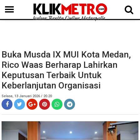
MEDAN
BINJAI
LANGKAT
KARO
DAIRI
SAMOSIR
TAPUT
BATUBARA
DELISERDANG
Buka Musda IX MUI Kota Medan,
Rico Waas Berharap Lahirkan
Keputusan Terbaik Untuk
Keberlanjutan Organisasi
Selasa, 13 Januari 2026 / 20.20