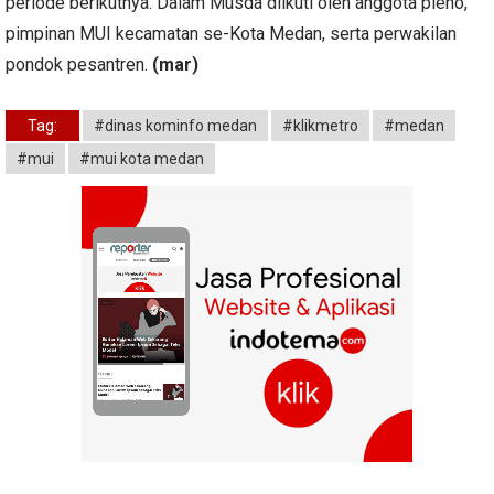
periode berikutnya. Dalam Musda diikuti oleh anggota pleno,
pimpinan MUI kecamatan se-Kota Medan, serta perwakilan
pondok pesantren.
(mar)
Tag:
#dinas kominfo medan
#klikmetro
#medan
#mui
#mui kota medan