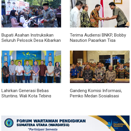
Bupati Asahan Instruksikan
Terima Audiensi BNKP, Bobby
Seluruh Pelosok Desa Kibarkan
Nasution Paparkan Tiga
Merah Putih Selama Agustus
Prioritas Pembangunan
Kepulauan Nias
Lahirkan Generasi Bebas
Gandeng Komisi Informasi,
Stunting, Wali Kota Tebing
Pemko Medan Sosialisasi
Tinggi Dorong Optimalisasi
Permendagri No. 2 Tahun 2026
SP3 Catin