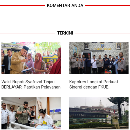
KOMENTAR ANDA
TERKINI
Wakil Bupati Syafrizal Tinjau
Kapolres Langkat Perkuat
BERLAYAR, Pastikan Pelayanan
Sinergi dengan FKUB,
Publik Hadir hingga Desa
Kolaborasi Tokoh Agama Jadi
Pilar Menjaga Kamtibmas