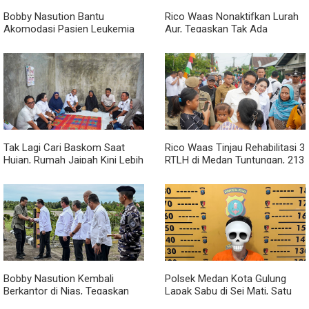
Bobby Nasution Bantu
Rico Waas Nonaktifkan Lurah
Akomodasi Pasien Leukemia
Aur, Tegaskan Tak Ada
dan Kanker Tiroid Saat Tinjau
Toleransi bagi Penyalahgunaan
RSUD Thomsen
Wewenang
Tak Lagi Cari Baskom Saat
Rico Waas Tinjau Rehabilitasi 3
Hujan, Rumah Jaipah Kini Lebih
RTLH di Medan Tuntungan, 213
Nyaman Ditempati
Unit Ditargetkan Rampung
Bobby Nasution Kembali
Polsek Medan Kota Gulung
Berkantor di Nias, Tegaskan
Lapak Sabu di Sei Mati, Satu
Komitmen Berkelanjutan
Pengedar Ditangkap dan Dua