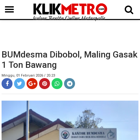
MEDAN
BINJAI
LANGKAT
KARO
DAIRI
SAMOSIR
TAPUT
BATUBARA
DELISERDANG
BUMdesma Dibobol, Maling Gasak
1 Ton Bawang
Minggu, 01 Februari 2026 / 20.23