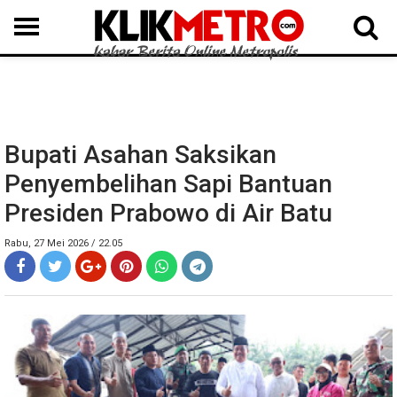
MEDAN
BINJAI
LANGKAT
KARO
DAIRI
SAMOSIR
TAPUT
BATUBARA
DELISERDANG
Bupati Asahan Saksikan
Penyembelihan Sapi Bantuan
Presiden Prabowo di Air Batu
Rabu, 27 Mei 2026 / 22.05