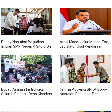
Kadis Perkimcikataru Medan
Jangan Hanya Aktif Saat Ada
Acara
Bobby Nasution Wujudkan
Atasi Macet Jalur Medan Zoo,
Impian SMP Negeri 4 Sitolu Ori
Legislator Usul Kendaraan
Miliki Gedung Permanen
Dialihkan Tembus ke Jalur
Royal Sumatera
Bupati Asahan Instruksikan
Terima Audiensi BNKP, Bobby
Seluruh Pelosok Desa Kibarkan
Nasution Paparkan Tiga
Merah Putih Selama Agustus
Prioritas Pembangunan
Kepulauan Nias