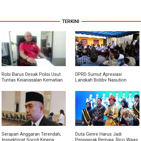
TERKINI
Robi Barus Desak Polisi Usut
DPRD Sumut Apresiasi
Tuntas Kejanggalan Kematian
Langkah Bobby Nasution
Winda Lorenza di Helvetia,
Berkantor di Kepulauan Nias,
Minta Otopsi Ulang
Dinilai Percepat Pembangunan
Serapan Anggaran Terendah,
Duta Genre Harus Jadi
Inspektorat Soroti Kinerja
Penggerak Remaja, Rico Waas: