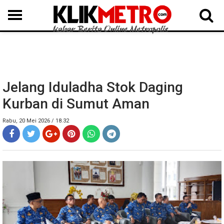
MEDAN
BINJAI
LANGKAT
KARO
DAIRI
SAMOSIR
TAPUT
BATUBARA
DELISERDANG
Jelang Iduladha Stok Daging
Kurban di Sumut Aman
Rabu, 20 Mei 2026 / 18.32