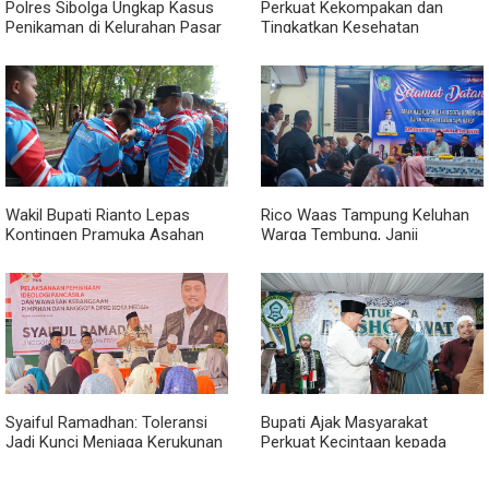
Polres Sibolga Ungkap Kasus
Perkuat Kekompakan dan
Penikaman di Kelurahan Pasar
Tingkatkan Kesehatan
Baru
Karyawan, BRI Sibolga Gelar
Olahraga Rutin
Wakil Bupati Rianto Lepas
Rico Waas Tampung Keluhan
Kontingen Pramuka Asahan
Warga Tembung, Janji
Menuju Jamnas XII 2026 di
Perbaikan Rampung Tahun Ini
Cibubur
Syaiful Ramadhan: Toleransi
Bupati Ajak Masyarakat
Jadi Kunci Menjaga Kerukunan
Perkuat Kecintaan kepada
di Tengah Keberagaman Kota
Rasulullah melalui Batubara
Medan
Bersholawat