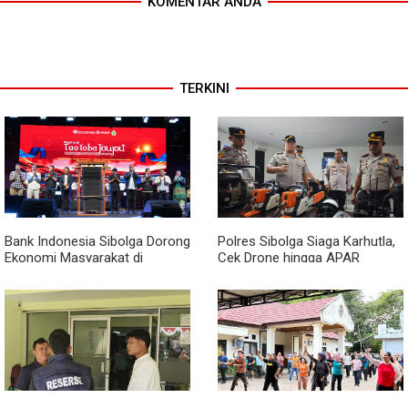
KOMENTAR ANDA
TERKINI
Bank Indonesia Sibolga Dorong
Polres Sibolga Siaga Karhutla,
Ekonomi Masyarakat di
Cek Drone hingga APAR
Festival Tao Toba Jou-jou
Hadapi Musim Kering
2026