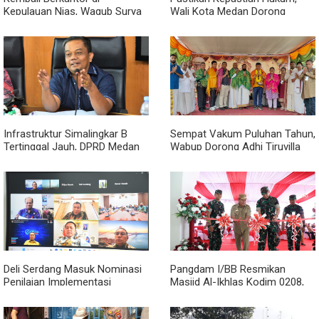
Kepulauan Nias, Wagub Surya
Wali Kota Medan Dorong
Pastikan Pembangunan
Pencabutan Perda Lembaga
Pemprov Sumut Berjalan
Kemasyarakatan
Sesuai Rencana
Infrastruktur Simalingkar B
Sempat Vakum Puluhan Tahun,
Tertinggal Jauh, DPRD Medan
Wabup Dorong Adhi Tiruvilla
Desak Pemko Beri Perhatian
Maha Puja Terus Hidup
Khusus
Deli Serdang Masuk Nominasi
Pangdam I/BB Resmikan
Penilaian Implementasi
Masjid Al-Ikhlas Kodim 0208,
Program 3 Juta Rumah
Bupati Asahan Harapkan
Regional Sumatera
Sinergitas Makin Kuat