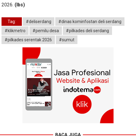
2026.
(lbs)
Tag:
#deliserdang
#dinas kominfostan deli serdang
#klikmetro
#pemilu desa
#pilkades deli serdang
#pilkades serentak 2026
#sumut
BACA JUGA