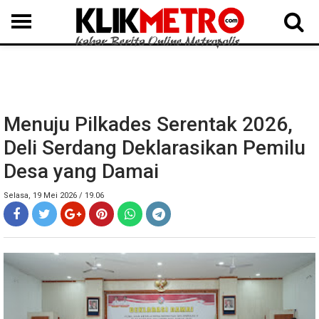
MEDAN
BINJAI
LANGKAT
KARO
DAIRI
SAMOSIR
TAPUT
BATUBARA
DELISERDANG
Menuju Pilkades Serentak 2026,
Deli Serdang Deklarasikan Pemilu
Desa yang Damai
Selasa, 19 Mei 2026 / 19.06