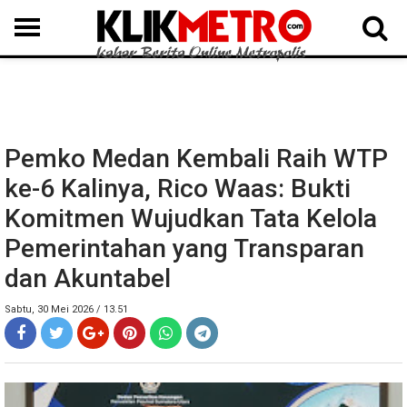
MEDAN
BINJAI
LANGKAT
KARO
DAIRI
SAMOSIR
TAPUT
BATUBARA
DELISERDANG
Pemko Medan Kembali Raih WTP
ke-6 Kalinya, Rico Waas: Bukti
Komitmen Wujudkan Tata Kelola
Pemerintahan yang Transparan
dan Akuntabel
Sabtu, 30 Mei 2026 / 13.51