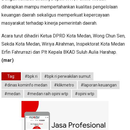
diharapkan mampu mempertahankan kualitas pengelolaan
keuangan daerah sekaligus memperkuat kepercayaan
masyarakat terhadap kinerja pemerintah daerah.
Acara turut dihadiri Ketua DPRD Kota Medan, Wong Chun Sen,
Sekda Kota Medan, Wiriya Alrahman, Inspektorat Kota Medan
Erfin Fahrurrazi dan Plt Kepala BKAD Suluh Aulia Harahap.
(mar)
Tag:
#bpk ri
#bpk ri perwakilan sumut
#dinas kominfo medan
#klikmetro
#laporan keuangan
#medan
#medan raih opini wtp
#opini wtp